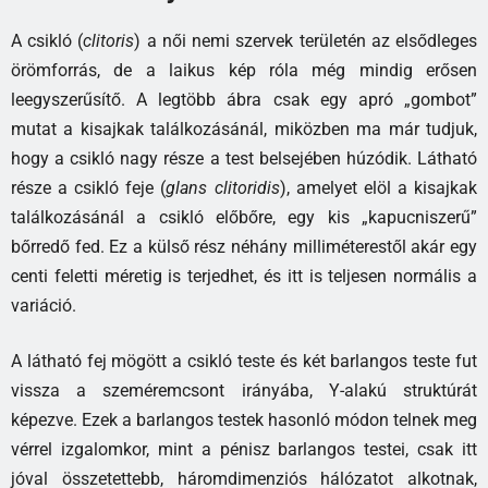
A csikló (
clitoris
) a női nemi szervek területén az elsődleges
örömforrás, de a laikus kép róla még mindig erősen
leegyszerűsítő. A legtöbb ábra csak egy apró „gombot”
mutat a kisajkak találkozásánál, miközben ma már tudjuk,
hogy a csikló nagy része a test belsejében húzódik. Látható
része a csikló feje (
glans clitoridis
), amelyet elöl a kisajkak
találkozásánál a csikló előbőre, egy kis „kapucniszerű”
bőrredő fed. Ez a külső rész néhány milliméterestől akár egy
centi feletti méretig is terjedhet, és itt is teljesen normális a
variáció.
A látható fej mögött a csikló teste és két barlangos teste fut
vissza a szeméremcsont irányába, Y-alakú struktúrát
képezve. Ezek a barlangos testek hasonló módon telnek meg
vérrel izgalomkor, mint a pénisz barlangos testei, csak itt
jóval összetettebb, háromdimenziós hálózatot alkotnak,