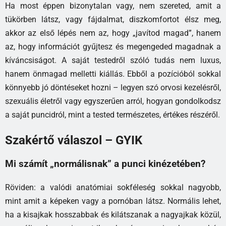
Ha most éppen bizonytalan vagy, nem szereted, amit a
tükörben látsz, vagy fájdalmat, diszkomfortot élsz meg,
akkor az első lépés nem az, hogy „javítod magad”, hanem
az, hogy információt gyűjtesz és megengeded magadnak a
kíváncsiságot. A saját testedről szóló tudás nem luxus,
hanem önmagad melletti kiállás. Ebből a pozícióból sokkal
könnyebb jó döntéseket hozni – legyen szó orvosi kezelésről,
szexuális életről vagy egyszerűen arról, hogyan gondolkodsz
a saját puncidról, mint a tested természetes, értékes részéről.
Szakértő válaszol – GYIK
Mi számít „normálisnak” a punci kinézetében?
Röviden: a valódi anatómiai sokféleség sokkal nagyobb,
mint amit a képeken vagy a pornóban látsz. Normális lehet,
ha a kisajkak hosszabbak és kilátszanak a nagyajkak közül,