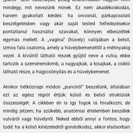
mindegy, mit nevezünk minek. Ez nem akadékoskodás,
hanem gyakorlati kérdés: ha orvosnál, párkapcsolati
beszélgetésben vagy akár saját tested felfedezésekor
pontatlanul használsz szavakat, könnyen elbeszéltek
egymás mellett. A „vagina” (hüvely) valójában a belső,
izmos falú csatorna, amely a hüvelybemenettől a méhnyakig
vezet. A kívülről látható részek gyűjtő neve a
vulva
, ebbe
tartozik a szeméremdomb, a nagyajkak, a kisajkak, a csikló
látható része, a húgycsőnyílás és a hüvelybemenet.
Amikor hétköznapi módon „punciról” beszélünk, általában
ezt az egész régiót értjük: külső és belső struktúrák
összességét. A cikkben én is így fogok rá hivatkozni, de
mindig jelzem, ha szűkebb, anatómiai értelemben beszélek
vulváról vagy hüvelyről. Neked ebből annyi a fontos, hogy
tudd: ha a külső kinézetedről gondolkodsz, akkor elsősorban