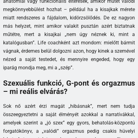
anatómiai vagy funkcionális eltérések, amikor műtét valódi
megkönnyebbülést hozhat – például ha a kisajkak mérete
miatt rendszeres a fájdalom, kidörzsölődés. De ez nagyon
más helyzet, mint amikor valakit pusztán azért biztatnak
műtétre, mert a kisajkai „nem úgy néznek ki, mint a
katalógusban”. Life coachként azt mondom: mielőtt bármit
vágnak, érdemes belül dolgozni azon, hogy kinek a szemével
nézed a saját testedet, és mennyire engeded, hogy egy
iparág mondja meg, mi a „szép”.
Szexuális funkció, G-pont és orgazmus
– mi reális elvárás?
Sok nő azért érzi magát „hibásnak”, mert nem tudja
összeegyeztetni a saját élményét azokkal a narratívákkal,
amelyek szerint a „jó szex” egy gyors, behatolás-központú
forgatókönyv, a „valódi” orgazmus pedig csakis hüvelyi