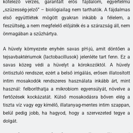
kötelező vérzés, garantált erős fájdalom, egyértelmű
„szüzesség-jelző” – biológiailag nem tarthatók. A fájdalmas
első együttlétek mögött gyakran inkább a félelem, a
feszültség, a nem megfelelő előjáték és a szárazság áll, nem
önmagában a szűzhártya.
A hüvely környezete enyhén savas pH-jú, amit döntően a
tejsavbaktériumok (lactobacillusok) jelenléte tart fenn. Ez a
savas közeg védi a hüvelyt a kórokozóktól. A hüvely
öntisztuló rendszer, ezért a belső irrigálás, erősen illatosított
intim mosakodók rendszeres használata inkább árt, mint
használ: felboríthatja a mikrobiom egyensúlyát, növelve a
fertőzések kockázatát. Külső mosakodásra bőven elég a
tiszta víz vagy egy kímélő, illatanyag-mentes intim szappan,
belül pedig jobb, ha hagyod, hogy a szervezeted tegye a
dolgát.