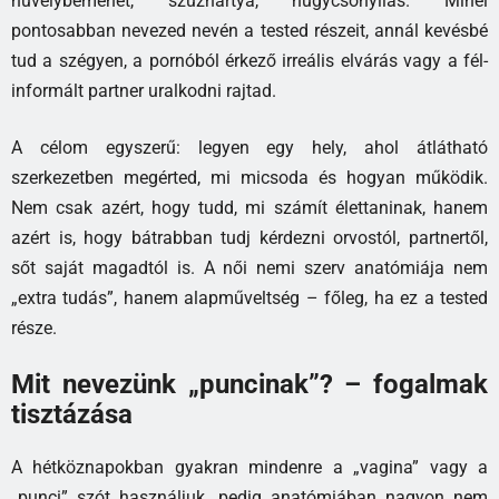
hüvelybemenet, szűzhártya, húgycsőnyílás. Minél
pontosabban nevezed nevén a tested részeit, annál kevésbé
tud a szégyen, a pornóból érkező irreális elvárás vagy a fél-
informált partner uralkodni rajtad.
A célom egyszerű: legyen egy hely, ahol átlátható
szerkezetben megérted, mi micsoda és hogyan működik.
Nem csak azért, hogy tudd, mi számít élettaninak, hanem
azért is, hogy bátrabban tudj kérdezni orvostól, partnertől,
sőt saját magadtól is. A női nemi szerv anatómiája nem
„extra tudás”, hanem alapműveltség – főleg, ha ez a tested
része.
Mit nevezünk „puncinak”? – fogalmak
tisztázása
A hétköznapokban gyakran mindenre a „vagina” vagy a
„punci” szót használjuk, pedig anatómiában nagyon nem