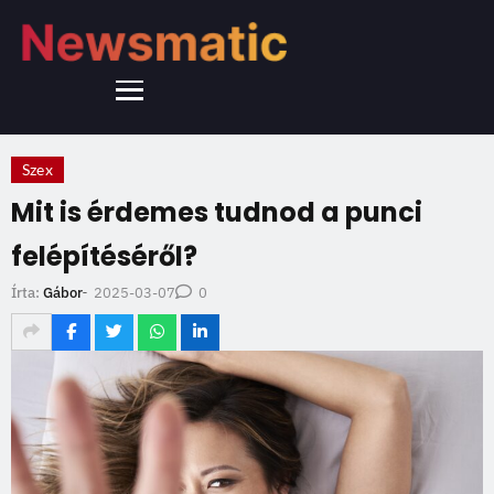
Szex
Mit is érdemes tudnod a punci
felépítéséről?
2025-03-07
Írta:
Gábor
-
0