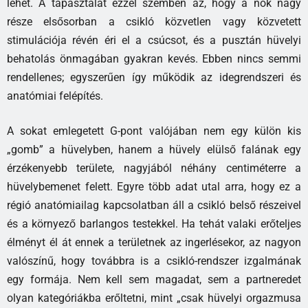
lehet. A tapasztalat ezzel szemben az, hogy a nők nagy
része elsősorban a csikló közvetlen vagy közvetett
stimulációja révén éri el a csúcsot, és a pusztán hüvelyi
behatolás önmagában gyakran kevés. Ebben nincs semmi
rendellenes; egyszerűen így működik az idegrendszeri és
anatómiai felépítés.
A sokat emlegetett G-pont valójában nem egy külön kis
„gomb” a hüvelyben, hanem a hüvely elülső falának egy
érzékenyebb területe, nagyjából néhány centiméterre a
hüvelybemenet felett. Egyre több adat utal arra, hogy ez a
régió anatómiailag kapcsolatban áll a csikló belső részeivel
és a környező barlangos testekkel. Ha tehát valaki erőteljes
élményt él át ennek a területnek az ingerlésekor, az nagyon
valószínű, hogy továbbra is a csikló-rendszer izgalmának
egy formája. Nem kell sem magadat, sem a partneredet
olyan kategóriákba erőltetni, mint „csak hüvelyi orgazmusa