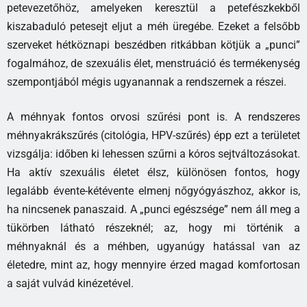
petevezetőhöz, amelyeken keresztül a petefészkekből
kiszabaduló petesejt eljut a méh üregébe. Ezeket a felsőbb
szerveket hétköznapi beszédben ritkábban kötjük a „punci”
fogalmához, de szexuális élet, menstruáció és termékenység
szempontjából mégis ugyanannak a rendszernek a részei.
A méhnyak fontos orvosi szűrési pont is. A rendszeres
méhnyakrákszűrés (citológia, HPV-szűrés) épp ezt a területet
vizsgálja: időben ki lehessen szűrni a kóros sejtváltozásokat.
Ha aktív szexuális életet élsz, különösen fontos, hogy
legalább évente-kétévente elmenj nőgyógyászhoz, akkor is,
ha nincsenek panaszaid. A „punci egészsége” nem áll meg a
tükörben látható részeknél; az, hogy mi történik a
méhnyaknál és a méhben, ugyanúgy hatással van az
életedre, mint az, hogy mennyire érzed magad komfortosan
a saját vulvád kinézetével.