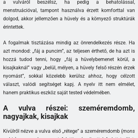
a vulváról beszélsz, ha pedig a behatolással,
menstruációval, tampont használva érzett komforttal van
dolgod, akkor jellemzően a hüvely és a környező struktúrák
érintettek.
A fogalmak tisztázása mindig az önrendelkezés része. Ha
azt mondod: „fáj a puncim”, az teljesen érthető, de ha azt is
hozzá tudod tenni, hogy „fáj a hüvelybemenet körül, a
kisajkaknál” vagy „belül, mélyen, a hüvely felső részén érzek
nyomást”, sokkal közelebb kerülsz ahhoz, hogy célzott
választ, valódi segítséget kapj. A nyelv itt nem elmélet,
hanem praktikus eszköz saját tested védelmében.
A vulva részei: szeméremdomb,
nagyajkak, kisajkak
Kívülről nézve a vulva első „rétege” a szeméremdomb (
mons