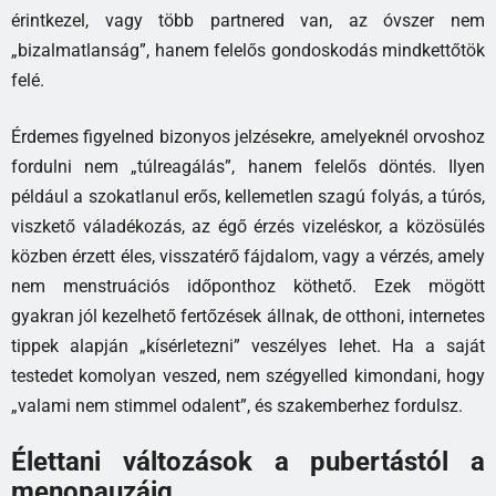
érintkezel, vagy több partnered van, az óvszer nem
„bizalmatlanság”, hanem felelős gondoskodás mindkettőtök
felé.
Érdemes figyelned bizonyos jelzésekre, amelyeknél orvoshoz
fordulni nem „túlreagálás”, hanem felelős döntés. Ilyen
például a szokatlanul erős, kellemetlen szagú folyás, a túrós,
viszkető váladékozás, az égő érzés vizeléskor, a közösülés
közben érzett éles, visszatérő fájdalom, vagy a vérzés, amely
nem menstruációs időponthoz köthető. Ezek mögött
gyakran jól kezelhető fertőzések állnak, de otthoni, internetes
tippek alapján „kísérletezni” veszélyes lehet. Ha a saját
testedet komolyan veszed, nem szégyelled kimondani, hogy
„valami nem stimmel odalent”, és szakemberhez fordulsz.
Élettani változások a pubertástól a
menopauzáig