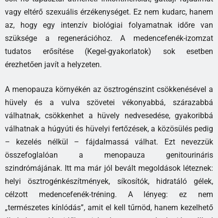
vagy eltérő szexuális érzékenységet. Ez nem kudarc, hanem
az, hogy egy intenzív biológiai folyamatnak időre van
szüksége a regenerációhoz. A medencefenék-izomzat
tudatos erősítése (Kegel-gyakorlatok) sok esetben
érezhetően javít a helyzeten.
A menopauza környékén az ösztrogénszint csökkenésével a
hüvely és a vulva szövetei vékonyabbá, szárazabbá
válhatnak, csökkenhet a hüvely nedvesedése, gyakoribbá
válhatnak a húgyúti és hüvelyi fertőzések, a közösülés pedig
– kezelés nélkül – fájdalmassá válhat. Ezt nevezzük
összefoglalóan a menopauza genitourináris
szindrómájának. Itt ma már jól bevált megoldások léteznek:
helyi ösztrogénkészítmények, síkosítók, hidratáló gélek,
célzott medencefenék-tréning. A lényeg: ez nem
„természetes kínlódás”, amit el kell tűrnöd, hanem kezelhető