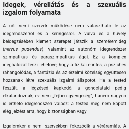
Idegek, vérellátás és a szexuális
izgalom folyamata
A női nemi szervek működése nem választható le az
idegrendszerről és a keringésről. A vulva és a hüvely
beidegzésében kiemelt szerepet játszik a szeméremideg
(
nervus pudendus
), valamint az autonóm idegrendszer
szimpatikus és paraszimpatikus ágai. Ez a komplex
ideghálózat teszi lehetővé, hogy a fizikai érintés, a pszichés
ráhangolódás, a fantázia és az érzelmi közelség együttesen
hozzanak létre szexuális izgalmi állapotot. Ha a tested
feszült, a légzésed kapkodó, a gondolataid pedig
elkalandoznak, ez nem „fejben gyengeség”, hanem nagyon
is érthető idegrendszeri válasz: a tested még nem kapott
elég jelzést arra, hogy biztonságban vagy.
Izgalomkor a nemi szervekben fokozódik a véráramlás. A