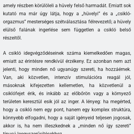
amely részben körülöleli a hüvely felső harmadát. Emiatt sok
kutató ma már úgy látja, hogy a „hüvelyi” és a „csikló-
orgazmus” mesterséges szétválasztása félrevezető; a hüvely
elülső falának ingerlése sem független a csikló belső
részeitől.
A csikló idegvégződéseinek száma kiemelkedően magas,
emiatt az érintésre rendkívül érzékeny. Ez azonban nem azt
jelenti, hogy minden nő ugyanúgy szereti, ha hozzáérnek.
Van, aki közvetlen, intenzív stimulációra reagál jól,
másoknak kifejezetten kellemetlen, ha közvetlenül a
csiklófejet érik, és inkább az előbőrön vagy a környező
területen keresztül esik jól az inger. A lényeg: ha megérted,
hogy a csikló nem egy pont, hanem egy komplex struktúra,
könnyebb elfogadni, hogy a saját igényeid teljesen jogosak,
akkor is, ha nem illeszkednek a „minden nő így szereti”
típusú leegyszerűsítésekhez.