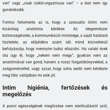
van” vagy „csak csikló-orgazmusa van” – a test nem így
gondolkodik.
Fontos felismerés az is, hogy a szexuális öröm nem
kizárólag anatómia kérdése. Az idegrendszer
biztonságérzete, a kommunikáció minősége, a saját határaid
tisztelete, az előjátékra szánt idő mind közvetlenül
befolyásolja, hogy mennyire tudsz ellazulni. Ha valaki évek
óta úgy él, hogy „nekem nem megy”, gyakran nem az
anatómiával van gond, hanem a rossz forgatókönyvekkel, a
szégyenérzettel, vagy azzal, hogy soha senki nem kérdezte
meg tőle: valójában mi esik jól.
Intim higiénia, fertőzések és
megelőzés
A punci egészségének megőrzése nem sterilizálásról szól,