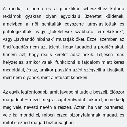
A média, a pornó és a plasztikai sebészethez kötődő
reklámok gyakran olyan egyoldalú üzenetet küldenek,
amelyben a női genitáliák egyszerre tárgyiasítottak és
patologizáltak: vagy „tökéletesre szabható termékeknek”,
vagy „javítandó hibának” mutatják őket. Ezzel szemben az
önelfogadás nem azt jelenti, hogy tagadod a problémákat,
hanem azt, hogy reális keretet adsz nekik. Teljesen más
helyzet az, amikor valaki funkcionális fájdalom miatt keres
megoldást, és az, amikor pusztán azért szégyelli a kisajkait,
mert nem olyanok, mint a retusált képeken.
Az egyik legfontosabb, amit javasolni tudok: beszélj. Először
magaddal – nézd meg a saját vulvádat tükörrel, ismerkedj
meg vele, nevezd nevén a részeit. Aztán, ha van partnered,
vele is: mondd el, miben érzed bizonytalannak magad, és
mitől éreznéd magad biztonságban.