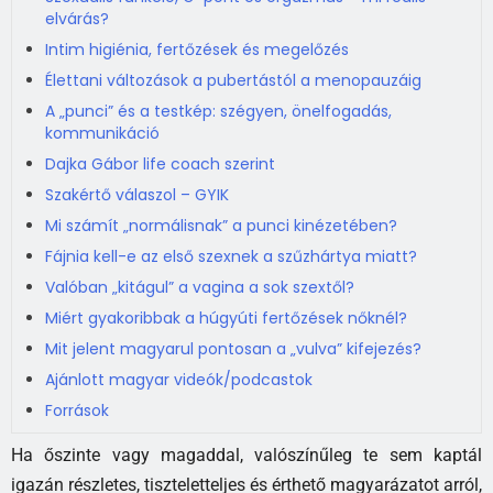
elvárás?
Intim higiénia, fertőzések és megelőzés
Élettani változások a pubertástól a menopauzáig
A „punci” és a testkép: szégyen, önelfogadás,
kommunikáció
Dajka Gábor life coach szerint
Szakértő válaszol – GYIK
Mi számít „normálisnak” a punci kinézetében?
Fájnia kell-e az első szexnek a szűzhártya miatt?
Valóban „kitágul” a vagina a sok szextől?
Miért gyakoribbak a húgyúti fertőzések nőknél?
Mit jelent magyarul pontosan a „vulva” kifejezés?
Ajánlott magyar videók/podcastok
Források
Ha őszinte vagy magaddal, valószínűleg te sem kaptál
igazán részletes, tiszteletteljes és érthető magyarázatot arról,