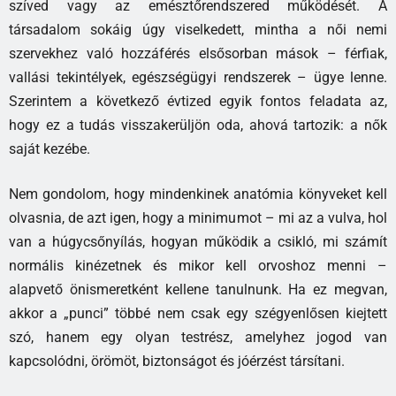
szíved vagy az emésztőrendszered működését. A
társadalom sokáig úgy viselkedett, mintha a női nemi
szervekhez való hozzáférés elsősorban mások – férfiak,
vallási tekintélyek, egészségügyi rendszerek – ügye lenne.
Szerintem a következő évtized egyik fontos feladata az,
hogy ez a tudás visszakerüljön oda, ahová tartozik: a nők
saját kezébe.
Nem gondolom, hogy mindenkinek anatómia könyveket kell
olvasnia, de azt igen, hogy a minimumot – mi az a vulva, hol
van a húgycsőnyílás, hogyan működik a csikló, mi számít
normális kinézetnek és mikor kell orvoshoz menni –
alapvető önismeretként kellene tanulnunk. Ha ez megvan,
akkor a „punci” többé nem csak egy szégyenlősen kiejtett
szó, hanem egy olyan testrész, amelyhez jogod van
kapcsolódni, örömöt, biztonságot és jóérzést társítani.