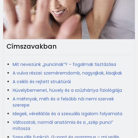
Címszavakban
Mit nevezünk „puncinak”? – fogalmak tisztázása
A vulva részei: szeméremdomb, nagyajkak, kisajkak
A csikló és rejtett struktúrái
Hüvelybemenet, hüvely és a szűzhártya fiziológiája
A méhnyak, méh és a felsőbb női nemi szervek
szerepe
Idegek, vérellátás és a szexuális izgalom folyamata
Változatok, normál anatómia és a „szép punci”
mítosza
Szexuális funkció, G-pont és orgazmus – mi reális