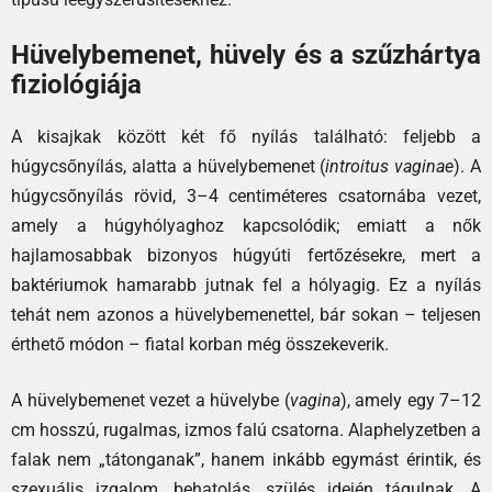
Hüvelybemenet, hüvely és a szűzhártya
fiziológiája
A kisajkak között két fő nyílás található: feljebb a
húgycsőnyílás, alatta a hüvelybemenet (
introitus vaginae
). A
húgycsőnyílás rövid, 3–4 centiméteres csatornába vezet,
amely a húgyhólyaghoz kapcsolódik; emiatt a nők
hajlamosabbak bizonyos húgyúti fertőzésekre, mert a
baktériumok hamarabb jutnak fel a hólyagig. Ez a nyílás
tehát nem azonos a hüvelybemenettel, bár sokan – teljesen
érthető módon – fiatal korban még összekeverik.
A hüvelybemenet vezet a hüvelybe (
vagina
), amely egy 7–12
cm hosszú, rugalmas, izmos falú csatorna. Alaphelyzetben a
falak nem „tátonganak”, hanem inkább egymást érintik, és
szexuális izgalom, behatolás, szülés idején tágulnak. A