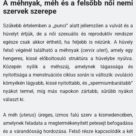
A méhnyak, méh és a felsőbb női nemi
szervek szerepe
Szűkebb értelemben a „punci” alatt jellemzően a vulvát és a
hüvelyt értjük, de a női szexuális és reproduktív rendszer
egésze csak akkor érthető, ha feljebb is nézünk. A hüvely
felső végénél található a méhnyak (
cervix uteri
), amely egy
hengeres, kissé előboltosuló struktúra a hüvelybe nyúlva.
Közepén nyílik a méhszáj, amelynek tágassága és
nyitottsága a menstruációs ciklus során is változik: ovuláció
környékén lágyabb, kissé nyitottabb, és „spermiumbarátabb”
nyákot termel, míg más napokon zártabb, sűrűbb nyákot
választ ki.
A méh (
uterus
) üreges, izmos falú szerv a kismedencében,
amelynek feladata a megtermékenyített petesejt befogadása
és a várandósság hordozása. Felső része kapcsolódik a két