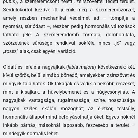
pubis
), a szeméremcsont feletti, zsírszövettel fedett terület.
Serdülőkortól kezdve itt jelenik meg a szeméremszőrzet,
amely részben mechanikai védelmet ad – tompítja a
nyomást, súrlódást –, részben pedig hormonális változások
látható jele. A szeméremdomb formája, domborulata,
szőrzetének sűrűsége rendkívül sokféle, nincs „jó” vagy
„rossz” alak, csak egyéni variáció.
Oldalt és lefelé a nagyajkak (
labia majora
) következnek: két,
kívül szőrös, belül simább bőrredő, amelyekben zsírszövet és
mirigyek találhatók. Ők takarják és védik a belsőbb részeket,
mint a kisajkak, a hüvelybemenet és a húgycsőnyílás. A
nagyajkak vastagsága, rugalmassága, színe, hosszúsága
nagyon széles skálán mozoghat; az életkor, testsúly,
hormonális állapot mind befolyásolhatja őket. Egyes nőknél
inkább párnás, másoknál laposabb, feszesebb a terület –
mindegyik normális lehet.