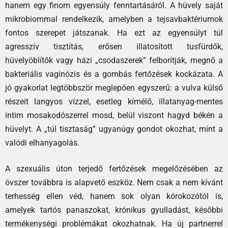
hanem egy finom egyensúly fenntartásáról. A hüvely saját
mikrobiommal rendelkezik, amelyben a tejsavbaktériumok
fontos szerepet játszanak. Ha ezt az egyensúlyt túl
agresszív tisztítás, erősen illatosított tusfürdők,
hüvelyöblítők vagy házi „csodaszerek” felborítják, megnő a
bakteriális vaginózis és a gombás fertőzések kockázata. A
jó gyakorlat legtöbbször meglepően egyszerű: a vulva külső
részeit langyos vízzel, esetleg kímélő, illatanyag-mentes
intim mosakodószerrel mosd, belül viszont hagyd békén a
hüvelyt. A „túl tisztaság” ugyanúgy gondot okozhat, mint a
valódi elhanyagolás.
A szexuális úton terjedő fertőzések megelőzésében az
óvszer továbbra is alapvető eszköz. Nem csak a nem kívánt
terhesség ellen véd, hanem sok olyan kórokozótól is,
amelyek tartós panaszokat, krónikus gyulladást, későbbi
termékenységi problémákat okozhatnak. Ha új partnerrel