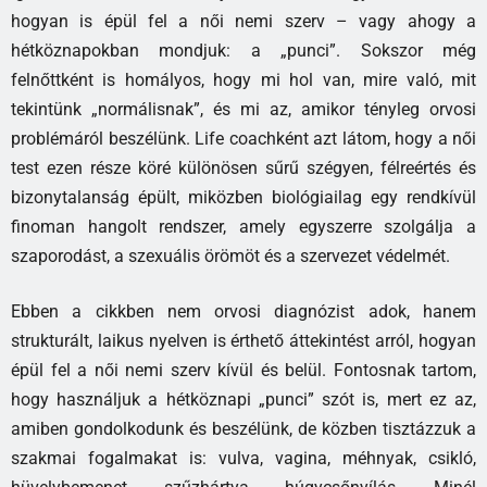
hogyan is épül fel a női nemi szerv – vagy ahogy a
hétköznapokban mondjuk: a „punci”. Sokszor még
felnőttként is homályos, hogy mi hol van, mire való, mit
tekintünk „normálisnak”, és mi az, amikor tényleg orvosi
problémáról beszélünk. Life coachként azt látom, hogy a női
test ezen része köré különösen sűrű szégyen, félreértés és
bizonytalanság épült, miközben biológiailag egy rendkívül
finoman hangolt rendszer, amely egyszerre szolgálja a
szaporodást, a szexuális örömöt és a szervezet védelmét.
Ebben a cikkben nem orvosi diagnózist adok, hanem
strukturált, laikus nyelven is érthető áttekintést arról, hogyan
épül fel a női nemi szerv kívül és belül. Fontosnak tartom,
hogy használjuk a hétköznapi „punci” szót is, mert ez az,
amiben gondolkodunk és beszélünk, de közben tisztázzuk a
szakmai fogalmakat is: vulva, vagina, méhnyak, csikló,