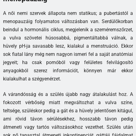
A női nemi szervek állapota nem statikus; a pubertástól a
menopauzáig folyamatos változásban van. Serdülőkorban
beindul a hormonális ciklus, megjelenik a szeméremszőrzet,
a vulva szövetei húsosabbá, pigmentáltabbá válnak, a
hüvely pH-ja savasabb lesz, kialakul a menstruáció. Ekkor
sok fiatal lány még nem nagyon ismeri fel a saját anatómiai
jegyeit; ha csak pornóból vagy felületes felvilágosító
anyagokból szerez információt, könnyen már ekkor
kialakulhat a szégyenérzet.
A várandósság és a szülés újabb nagy átalakulást hoz. A
fokozott vérbőség miatt megváltozhat a vulva színe,
teltsége, szüléskor pedig a gát és a hüvely jelentősen kitágul,
ami rövid távon sérülésekhez, hosszabb távon pedig
átmeneti vagy tartós változásokhoz vezethet. Szülés után
sok nő tapasztal átmeneti inkontinenciát, gáttáji fájdalmat