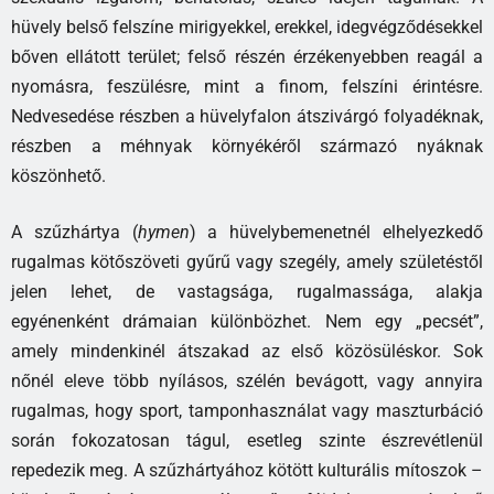
hüvely belső felszíne mirigyekkel, erekkel, idegvégződésekkel
bőven ellátott terület; felső részén érzékenyebben reagál a
nyomásra, feszülésre, mint a finom, felszíni érintésre.
Nedvesedése részben a hüvelyfalon átszivárgó folyadéknak,
részben a méhnyak környékéről származó nyáknak
köszönhető.
A szűzhártya (
hymen
) a hüvelybemenetnél elhelyezkedő
rugalmas kötőszöveti gyűrű vagy szegély, amely születéstől
jelen lehet, de vastagsága, rugalmassága, alakja
egyénenként drámaian különbözhet. Nem egy „pecsét”,
amely mindenkinél átszakad az első közösüléskor. Sok
nőnél eleve több nyílásos, szélén bevágott, vagy annyira
rugalmas, hogy sport, tamponhasználat vagy maszturbáció
során fokozatosan tágul, esetleg szinte észrevétlenül
repedezik meg. A szűzhártyához kötött kulturális mítoszok –