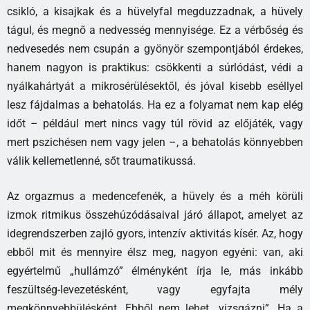
csikló, a kisajkak és a hüvelyfal megduzzadnak, a hüvely
tágul, és megnő a nedvesség mennyisége. Ez a vérbőség és
nedvesedés nem csupán a gyönyör szempontjából érdekes,
hanem nagyon is praktikus: csökkenti a súrlódást, védi a
nyálkahártyát a mikrosérülésektől, és jóval kisebb eséllyel
lesz fájdalmas a behatolás. Ha ez a folyamat nem kap elég
időt – például mert nincs vagy túl rövid az előjáték, vagy
mert pszichésen nem vagy jelen –, a behatolás könnyebben
válik kellemetlenné, sőt traumatikussá.
Az orgazmus a medencefenék, a hüvely és a méh körüli
izmok ritmikus összehúzódásaival járó állapot, amelyet az
idegrendszerben zajló gyors, intenzív aktivitás kísér. Az, hogy
ebből mit és mennyire élsz meg, nagyon egyéni: van, aki
egyértelmű „hullámzó” élményként írja le, más inkább
feszültség-levezetésként, vagy egyfajta mély
megkönnyebbülésként. Ebből nem lehet „vizsgázni”. Ha a