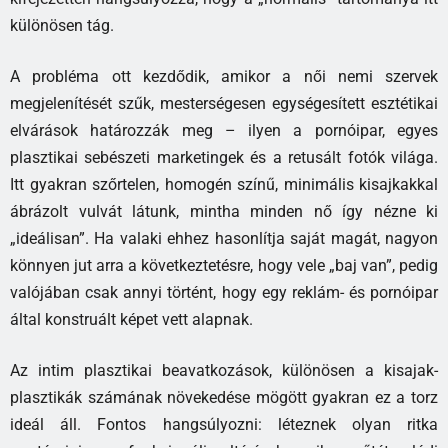
különösen tág.
A probléma ott kezdődik, amikor a női nemi szervek
megjelenítését szűk, mesterségesen egységesített esztétikai
elvárások határozzák meg – ilyen a pornóipar, egyes
plasztikai sebészeti marketingek és a retusált fotók világa.
Itt gyakran szőrtelen, homogén színű, minimális kisajkakkal
ábrázolt vulvát látunk, mintha minden nő így nézne ki
„ideálisan”. Ha valaki ehhez hasonlítja saját magát, nagyon
könnyen jut arra a következtetésre, hogy vele „baj van”, pedig
valójában csak annyi történt, hogy egy reklám- és pornóipar
által konstruált képet vett alapnak.
Az intim plasztikai beavatkozások, különösen a kisajak-
plasztikák számának növekedése mögött gyakran ez a torz
ideál áll. Fontos hangsúlyozni: léteznek olyan ritka