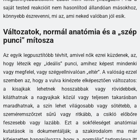
saját tested reakcióit nem hasonlítod állandóan másokhoz,
könnyebb észrevenni, mi az, ami neked valóban jól esik.
Változatok, normál anatómia és a „szép
punci” mítosza
Az egyik legpusztítóbb tévhit, amivel nők ezrei küzdenek, az,
hogy létezik egy „ideális” punci, amihez képest mindenki
vagy megfelel, vagy szégyellnivalóan „eltér”. A valóság ezzel
szemben az, hogy a vulva kinézete elképesztően változatos:
a kisajkak lehetnek hosszabbak vagy rövidebbek,
kiláthatnak a nagyajkak közül vagy teljesen takarásban
maradhatnak, a szín lehet világosabb vagy sötétebb, a
szeméremszőrzet sűrű vagy ritkább, a csikló előbőre
feszesebb vagy lazább. Ezt a sokféleséget anatómiai
kutatások is dokumentálják; a szakirodalom ma már
kifejezetten hangsúlyozza, hogy a „normális” tartománya itt