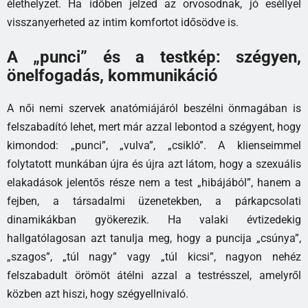
élethelyzet. Ha időben jelzed az orvosodnak, jó eséllyel
visszanyerheted az intim komfortot idősödve is.
A „punci” és a testkép: szégyen,
önelfogadás, kommunikáció
A női nemi szervek anatómiájáról beszélni önmagában is
felszabadító lehet, mert már azzal lebontod a szégyent, hogy
kimondod: „punci”, „vulva”, „csikló”. A klienseimmel
folytatott munkában újra és újra azt látom, hogy a szexuális
elakadások jelentős része nem a test „hibájából”, hanem a
fejben, a társadalmi üzenetekben, a párkapcsolati
dinamikákban gyökerezik. Ha valaki évtizedekig
hallgatólagosan azt tanulja meg, hogy a puncija „csúnya”,
„szagos”, „túl nagy” vagy „túl kicsi”, nagyon nehéz
felszabadult örömöt átélni azzal a testrésszel, amelyről
közben azt hiszi, hogy szégyellnivaló.