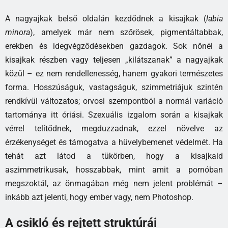
A nagyajkak belső oldalán kezdődnek a kisajkak (
labia
minora
), amelyek már nem szőrösek, pigmentáltabbak,
erekben és idegvégződésekben gazdagok. Sok nőnél a
kisajkak részben vagy teljesen „kilátszanak” a nagyajkak
közül – ez nem rendellenesség, hanem gyakori természetes
forma. Hosszúságuk, vastagságuk, szimmetriájuk szintén
rendkívül változatos; orvosi szempontból a normál variáció
tartománya itt óriási. Szexuális izgalom során a kisajkak
vérrel telítődnek, megduzzadnak, ezzel növelve az
érzékenységet és támogatva a hüvelybemenet védelmét. Ha
tehát azt látod a tükörben, hogy a kisajkaid
aszimmetrikusak, hosszabbak, mint amit a pornóban
megszoktál, az önmagában még nem jelent problémát –
inkább azt jelenti, hogy ember vagy, nem Photoshop.
A csikló és rejtett struktúrái