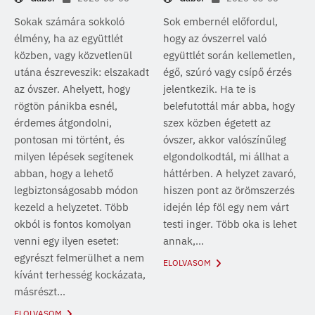
Sokak számára sokkoló
Sok embernél előfordul,
élmény, ha az együttlét
hogy az óvszerrel való
közben, vagy közvetlenül
együttlét során kellemetlen,
utána észreveszik: elszakadt
égő, szúró vagy csípő érzés
az óvszer. Ahelyett, hogy
jelentkezik. Ha te is
rögtön pánikba esnél,
belefutottál már abba, hogy
érdemes átgondolni,
szex közben égetett az
pontosan mi történt, és
óvszer, akkor valószínűleg
milyen lépések segítenek
elgondolkodtál, mi állhat a
abban, hogy a lehető
háttérben. A helyzet zavaró,
legbiztonságosabb módon
hiszen pont az örömszerzés
kezeld a helyzetet. Több
idején lép föl egy nem várt
okból is fontos komolyan
testi inger. Több oka is lehet
venni egy ilyen esetet:
annak,...
egyrészt felmerülhet a nem
ELOLVASOM
kívánt terhesség kockázata,
másrészt...
ELOLVASOM