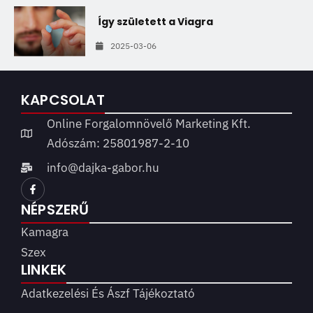
Így született a Viagra
2025-03-06
KAPCSOLAT
Online Forgalomnövelő Marketing Kft.
Adószám: 25801987-2-10
info@dajka-gabor.hu
NÉPSZERŰ
Kamagra
Szex
LINKEK
Adatkezelési És Ászf Tájékoztató