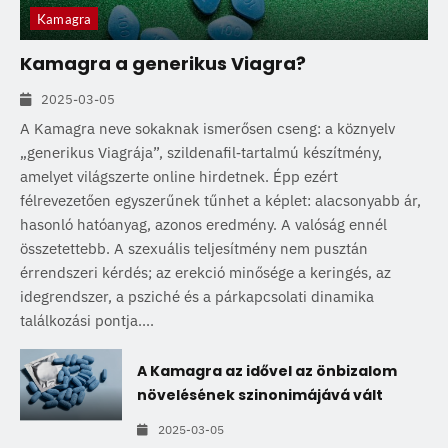
Kamagra
Kamagra a generikus Viagra?
2025-03-05
A Kamagra neve sokaknak ismerősen cseng: a köznyelv
„generikus Viagrája”, szildenafil‑tartalmú készítmény,
amelyet világszerte online hirdetnek. Épp ezért
félrevezetően egyszerűnek tűnhet a képlet: alacsonyabb ár,
hasonló hatóanyag, azonos eredmény. A valóság ennél
összetettebb. A szexuális teljesítmény nem pusztán
érrendszeri kérdés; az erekció minősége a keringés, az
idegrendszer, a psziché és a párkapcsolati dinamika
találkozási pontja....
A Kamagra az idővel az önbizalom
növelésének szinonimájává vált
2025-03-05