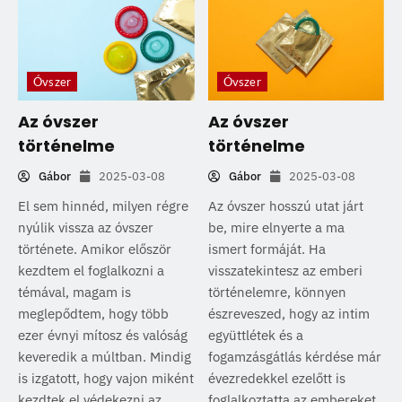
Óvszer
Óvszer
Az óvszer
Az óvszer
történelme
történelme
Gábor
2025-03-08
Gábor
2025-03-08
El sem hinnéd, milyen régre
Az óvszer hosszú utat járt
nyúlik vissza az óvszer
be, mire elnyerte a ma
története. Amikor először
ismert formáját. Ha
kezdtem el foglalkozni a
visszatekintesz az emberi
témával, magam is
történelemre, könnyen
meglepődtem, hogy több
észreveszed, hogy az intim
ezer évnyi mítosz és valóság
együttlétek és a
keveredik a múltban. Mindig
fogamzásgátlás kérdése már
is izgatott, hogy vajon miként
évezredekkel ezelőtt is
kezdtek el védekezni az
foglalkoztatta az embereket.