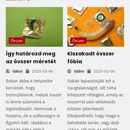
Óvszer
Óvszer
Így határozd meg
Kiszakadt óvszer
az óvszer méretét
fóbia
Gábor
2025-03-06
Gábor
2025-03-06
Sokan abba a helyzetbe
Sokan tapasztalják azt a
kerülnek, hogy
nyugtalanságot, sőt néha
bizonytalanok, melyik óvszer
kifejezett rettegést, amely az
is lenne számukra a
óvszerrel való védekezés
legideálisabb. Nemcsak a
közben jelentkezik.
hosszra, de a szélességre is
Elképzelhető, hogy maga a
figyelni kell, ráadásul a
behatolás során, vagy akár
márkák néha eltérő
utána, sőt már az előjáték