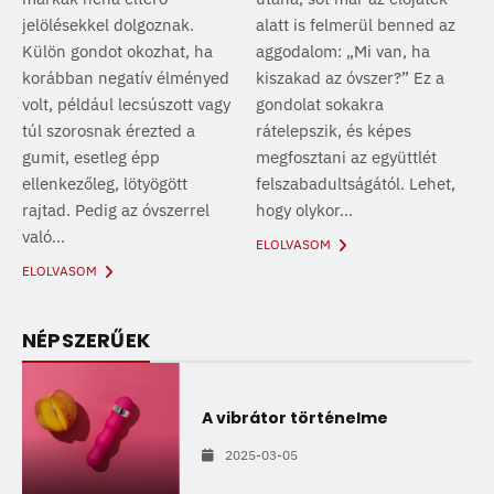
jelölésekkel dolgoznak.
alatt is felmerül benned az
Külön gondot okozhat, ha
aggodalom: „Mi van, ha
korábban negatív élményed
kiszakad az óvszer?” Ez a
volt, például lecsúszott vagy
gondolat sokakra
túl szorosnak érezted a
rátelepszik, és képes
gumit, esetleg épp
megfosztani az együttlét
ellenkezőleg, lötyögött
felszabadultságától. Lehet,
rajtad. Pedig az óvszerrel
hogy olykor...
való...
ELOLVASOM
ELOLVASOM
NÉPSZERŰEK
A vibrátor történelme
2025-03-05