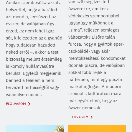
van szükség ízesített
Amikor szembesülsz azzal a
óvszerekre, amikor a
helyzettel, hogy a barátod
védekezés szempontjából
azt mondja, lecsúszott az
ugyanúgy működnek a
óvszer, de valójában úgy
„sima”, teljesen semleges
érzed, ez nem lehet igaz –
változatok? Elsőre talán
sőt, kifejezetten az a gyanúd,
furcsa, hogy a gyártók eper-,
hogy tudatosan hazudott
csokoládé- vagy akár
neked erről –, akkor a testi
mentolízesítésű kondomokat
biztonság mellett érzelmileg
dobnak piacra, de valójában
is komoly hullámvasútra
sokkal több rejlik a
kerülsz. Egyfelől megjelenik
háttérben, mint egy puszta
benned a félelem a nem
marketingfogás. A modern
tervezett terhességtől vagy
szexuális kultúrában mára
valamilyen nemi...
már egyértelmű, hogy az
ELOLVASOM
óvszer nemcsak...
ELOLVASOM