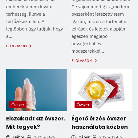
emberek a nem kívánt
De vajon mindig is „modern”
terhesség, illetve a
óvszerként létezett? Nem
fertőzések ellen. A
igazán, hiszen a történelmi
legtöbben úgy tudjuk, hogy
leírások és leletek alapján
a...
egészen meglepő
anyagokból és
ELOLVASOM
módszerekkel...
ELOLVASOM
Óvszer
Óvszer
Elszakadt az óvszer.
Égető érzés óvszer
Mit tegyek?
használata közben
Gábor
2025-03-06
Gábor
2025-03-06