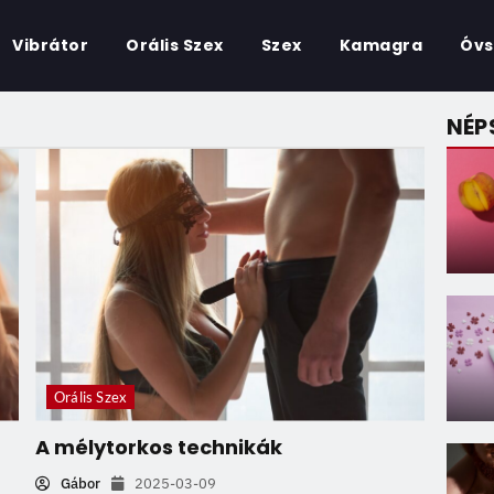
Vibrátor
Orális Szex
Szex
Kamagra
Óvs
NÉP
Orális Szex
A mélytorkos technikák
Gábor
2025-03-09