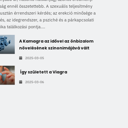
ság ennél összetettebb. A szexuális teljesítmény
sztán érrendszeri kérdés; az erekció minősége a
és, az idegrendszer, a psziché és a párkapcsolati
ka találkozási pontja....
A Kamagra az idővel az önbizalom
növelésének szinonimájává vált
2025-03-05
Így született a Viagra
2025-03-06