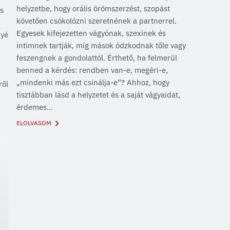
helyzetbe, hogy orális örömszerzést, szopást
s
követően csókolózni szeretnének a partnerrel.
Egyesek kifejezetten vágyónak, szexinek és
nyé
intimnek tartják, míg mások ódzkodnak tőle vagy
feszengnek a gondolattól. Érthető, ha felmerül
benned a kérdés: rendben van-e, megéri-e,
„mindenki más ezt csinálja-e”? Ahhoz, hogy
ről
tisztábban lásd a helyzetet és a saját vágyaidat,
érdemes...
ELOLVASOM