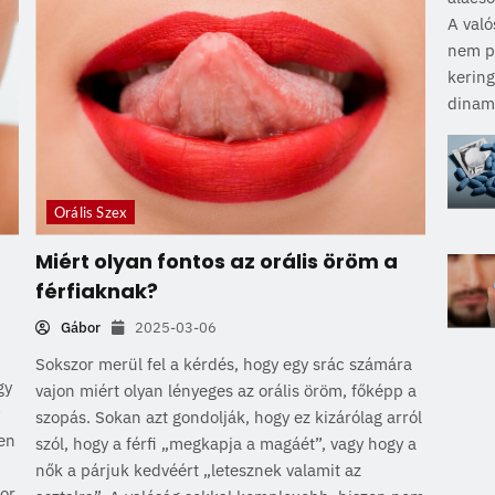
A való
nem pu
kering
dinami
Orális Szex
Miért olyan fontos az orális öröm a
férfiaknak?
Gábor
2025-03-06
Sokszor merül fel a kérdés, hogy egy srác számára
gy
vajon miért olyan lényeges az orális öröm, főképp a
szopás. Sokan azt gondolják, hogy ez kizárólag arról
len
szól, hogy a férfi „megkapja a magáét”, vagy hogy a
nők a párjuk kedvéért „letesznek valamit az
kor