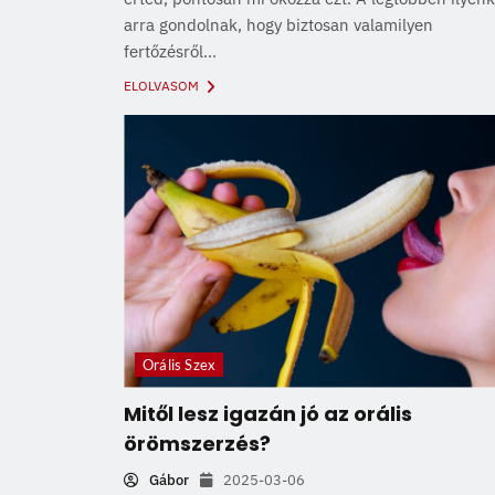
arra gondolnak, hogy biztosan valamilyen
fertőzésről...
ELOLVASOM
Orális Szex
Mitől lesz igazán jó az orális
örömszerzés?
Gábor
2025-03-06