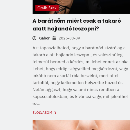
Orális Szex
A barátnőm miért csak a takaró
alatt hajlandó leszopni?
Gábor
2025-03-09
Azt tapasztalhatod, hogy a barátnőd kizárólag a
takaró alatt hajlandó leszopni, és valószínűleg
felmerül benned a kérdés, mi lehet ennek az oka.
Lehet, hogy eddig szégyellted megkérdezni, vagy
inkább nem akartál róla beszélni, mert attól
tartottál, hogy kellemetlen helyzetbe hozod őt.
Netán aggaszt, hogy valami nincs rendben a
kapcsolatotokban, és kíváncsi vagy, mit jelenthet
ez...
ELOLVASOM