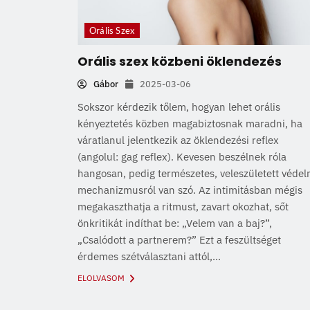
Orális Szex
Orális szex közbeni öklendezés
Gábor
2025-03-06
Sokszor kérdezik tőlem, hogyan lehet orális
kényeztetés közben magabiztosnak maradni, ha
váratlanul jelentkezik az öklendezési reflex
(angolul: gag reflex). Kevesen beszélnek róla
hangosan, pedig természetes, veleszületett védel
mechanizmusról van szó. Az intimitásban mégis
megakaszthatja a ritmust, zavart okozhat, sőt
önkritikát indíthat be: „Velem van a baj?”,
„Csalódott a partnerem?” Ezt a feszültséget
érdemes szétválasztani attól,...
ELOLVASOM