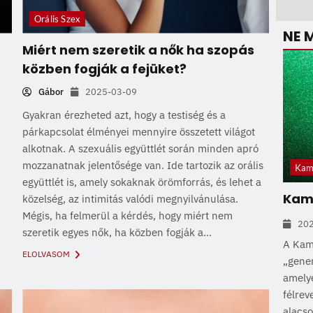
Orális Szex
NE 
Miért nem szeretik a nők ha szopás
közben fogják a fejüket?
Gábor
2025-03-09
Gyakran érezheted azt, hogy a testiség és a
párkapcsolat élményei mennyire összetett világot
alkotnak. A szexuális együttlét során minden apró
mozzanatnak jelentősége van. Ide tartozik az orális
Kam
együttlét is, amely sokaknak örömforrás, és lehet a
Kama
közelség, az intimitás valódi megnyilvánulása.
Mégis, ha felmerül a kérdés, hogy miért nem
20
szeretik egyes nők, ha közben fogják a...
A Kam
ELOLVASOM
„gener
amelye
félrev
alacs