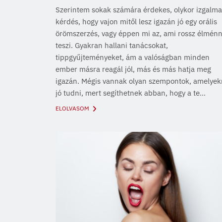
Szerintem sokak számára érdekes, olykor izgalma
kérdés, hogy vajon mitől lesz igazán jó egy orális
örömszerzés, vagy éppen mi az, ami rossz élmén
teszi. Gyakran hallani tanácsokat,
tippgyűjteményeket, ám a valóságban minden
ember másra reagál jól, más és más hatja meg
igazán. Mégis vannak olyan szempontok, amelyek
jó tudni, mert segíthetnek abban, hogy a te...
ELOLVASOM