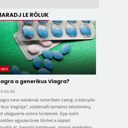
MARADJ LE RÓLUK
agra
gra a generikus Viagra?
25-03-05
agra neve sokaknak ismerősen cseng: a köznyelv
ikus Viagrája”, szildenafil‑tartalmú készítmény,
t világszerte online hirdetnek. Épp ezért
ezetően egyszerűnek tűnhet a képlet:
onyabb ár, hasonló hatóanyag, azonos eredmény.