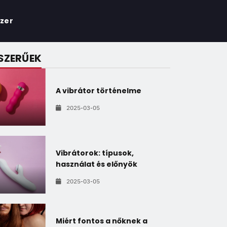
zer
SZERŰEK
A vibrátor történelme
2025-03-05
Vibrátorok: típusok,
használat és előnyök
2025-03-05
Miért fontos a nőknek a