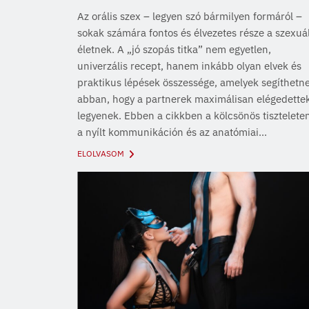
Az orális szex – legyen szó bármilyen formáról –
sokak számára fontos és élvezetes része a szexuál
életnek. A „jó szopás titka” nem egyetlen,
univerzális recept, hanem inkább olyan elvek és
praktikus lépések összessége, amelyek segíthetn
abban, hogy a partnerek maximálisan elégedette
legyenek. Ebben a cikkben a kölcsönös tisztelete
a nyílt kommunikáción és az anatómiai...
ELOLVASOM