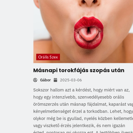
Orális Szex
Másnapi torokfájás szopás után
Gábor
2025-03-06
Sokszor hallom azt a kérdést, hogy miért van az,
hogy egy intenzívebb, szenvedélyesebb orális
örömszerzés után másnap fájdalmat, kaparást va
kényelmetlenséget érzel a torkodban. Lehet, hogy
olykor még be is gyullad, nyelés közben kellemet
vagy viszkető érzés jelentkezik, és nem igazán
érted, pontosan mi okozza ezt. A legtöbben ilyen