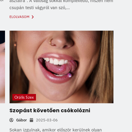
asztalra”. A valóság sokkal komplexebb, hiszen nem
csupán testi vágyról van szó,...
ELOLVASOM
Orális Szex
Szopást követően csókolózni
Gábor
2025-03-06
Sokan izgulnak, amikor először kerülnek olyan