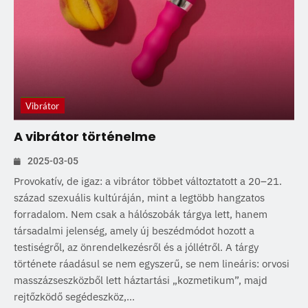
Vibrátor
A vibrátor történelme
2025-03-05
Provokatív, de igaz: a vibrátor többet változtatott a 20–21.
század szexuális kultúráján, mint a legtöbb hangzatos
forradalom. Nem csak a hálószobák tárgya lett, hanem
társadalmi jelenség, amely új beszédmódot hozott a
testiségről, az önrendelkezésről és a jóllétről. A tárgy
története ráadásul se nem egyszerű, se nem lineáris: orvosi
masszázseszközből lett háztartási „kozmetikum”, majd
rejtőzködő segédeszköz,...