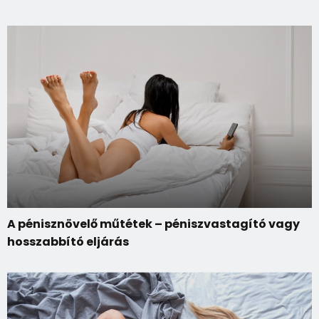
A pénisznövelő műtétek – péniszvastagító vagy
hosszabbító eljárás