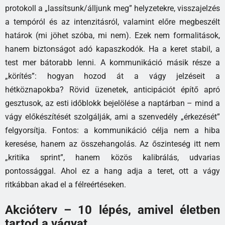
protokoll a „lassítsunk/álljunk meg” helyzetekre, visszajelzés
a tempóról és az intenzitásról, valamint előre megbeszélt
határok (mi jöhet szóba, mi nem). Ezek nem formalitások,
hanem biztonságot adó kapaszkodók. Ha a keret stabil, a
test mer bátorabb lenni. A kommunikáció másik része a
„körítés”: hogyan hozod át a vágy jelzéseit a
hétköznapokba? Rövid üzenetek, anticipációt építő apró
gesztusok, az esti időblokk bejelölése a naptárban – mind a
vágy előkészítését szolgálják, ami a szenvedély „érkezését”
felgyorsítja. Fontos: a kommunikáció célja nem a hiba
keresése, hanem az összehangolás. Az őszinteség itt nem
„kritika sprint”, hanem közös kalibrálás, udvarias
pontossággal. Ahol ez a hang adja a teret, ott a vágy
ritkábban akad el a félreértéseken.
Akcióterv – 10 lépés, amivel életben
tartod a vágyat