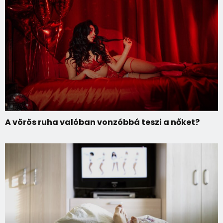
A vörös ruha valóban vonzóbbá teszi a nőket?