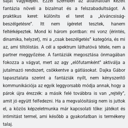
saját vágyképeit. Ezzel szemben az átláthatóan kezelt
fantázia növeli a bizalmat és a felszabadultságot. A
praktikus keret: különíts el teret a „kíváncsiság-
beszélgetésre”. Itt nem ígéretet tesztek, hanem
feltérképeztek. Mond ki három pontban: mi vonz (érintés,
dinamika, helyzet), mi a „csak beszélgetés” kategória, és mi
az, ami tiltólistás. A cél a spektrum láthatóvá tétele, nem a
partner meggyőzése. A fantáziák megosztása önmagában
fokozza a vágyat, mert az agy „előfutamként” aktiválja a
jutalmazó rendszert, csökkentve a gátlásokat. Dajka Gábor
tapasztalata szerint a fantáziák nyílt, nem kényszerítő
kommunikációja az egyik leggyorsabb módja annak, hogy a
párok újra érezzék: a másik felé továbbra is van „rejtély”,
amit jó együtt felfedezni. Ha a megvalósításig nem is juttok
el, a közös képzeletmunka már kapcsolati tőke: játékot és
intimitást termel, ami később a gyakorlatban is termékeny
talaj.