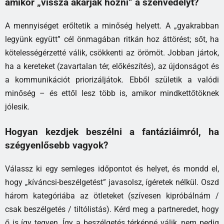
amikor „vissza akarják hozni” a szenvedélyt?
A mennyiséget erőltetik a minőség helyett. A „gyakrabban
legyünk együtt” cél önmagában ritkán hoz áttörést; sőt, ha
kötelességérzetté válik, csökkenti az örömöt. Jobban jártok,
ha a kereteket (zavartalan tér, előkészítés), az újdonságot és
a kommunikációt priorizáljátok. Ebből születik a valódi
minőség – és ettől lesz több is, amikor mindkettőtöknek
jólesik.
Hogyan kezdjek beszélni a fantáziáimról, ha
szégyenlősebb vagyok?
Válassz ki egy semleges időpontot és helyet, és mondd el,
hogy „kíváncsi-beszélgetést” javasolsz, ígéretek nélkül. Oszd
három kategóriába az ötleteket (szívesen kipróbálnám /
csak beszélgetés / tiltólistás). Kérd meg a partneredet, hogy
ő is így tegyen. Így a beszélgetés térképpé válik, nem pedig