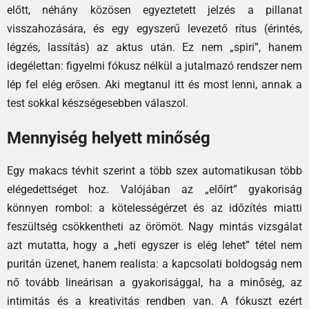
előtt, néhány közösen egyeztetett jelzés a pillanat
visszahozására, és egy egyszerű levezető rítus (érintés,
légzés, lassítás) az aktus után. Ez nem „spiri”, hanem
idegélettan: figyelmi fókusz nélkül a jutalmazó rendszer nem
lép fel elég erősen. Aki megtanul itt és most lenni, annak a
test sokkal készségesebben válaszol.
Mennyiség helyett minőség
Egy makacs tévhit szerint a több szex automatikusan több
elégedettséget hoz. Valójában az „előírt” gyakoriság
könnyen rombol: a kötelességérzet és az időzítés miatti
feszültség csökkentheti az örömöt. Nagy mintás vizsgálat
azt mutatta, hogy a „heti egyszer is elég lehet” tétel nem
puritán üzenet, hanem realista: a kapcsolati boldogság nem
nő tovább lineárisan a gyakorisággal, ha a minőség, az
intimitás és a kreativitás rendben van. A fókuszt ezért