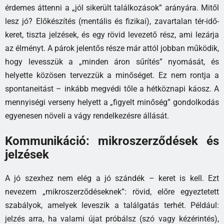
érdemes áttenni a „jól sikerült találkozások” arányára. Mitől
lesz jó? Előkészítés (mentális és fizikai), zavartalan tér-idő-
keret, tiszta jelzések, és egy rövid levezető rész, ami lezárja
az élményt. A párok jelentős része már attól jobban működik,
hogy levesszük a „minden áron sűrítés” nyomását, és
helyette közösen tervezzük a minőséget. Ez nem rontja a
spontaneitást – inkább megvédi tőle a hétköznapi káosz. A
mennyiségi verseny helyett a „figyelt minőség” gondolkodás
egyenesen növeli a vágy rendelkezésre állását.
Kommunikáció: mikroszerződések és
jelzések
A jó szexhez nem elég a jó szándék – keret is kell. Ezt
nevezem „mikroszerződéseknek”: rövid, előre egyeztetett
szabályok, amelyek leveszik a találgatás terhét. Például:
jelzés arra, ha valami újat próbálsz (szó vagy kézérintés),