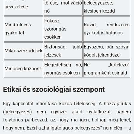
törése, motiváció
beleegyezése,
bevezetése
nő
kicsiben kezdd
Fókusz,
Mindfulness-
Rövid, rendszeres
szorongás
gyakorlat
gyakorlás hatásos
csökken
Biztonság, jobb
Egyszerű, pár szóval
Mikroszerződések
jelzések
kódolt jelrendszer
Elégedettség nő,
Ne „kötelező”
Minőség-központ
nyomás csökken
programként csináld
Etikai és szociológiai szempont
Egy kapcsolat intimitása közös felelősség. A hozzájárulás
(beleegyezés) nem egyszer aláírt nyilatkozat, hanem
folytonos párbeszéd: az, hogy ma igen, holnap még lehet,
hogy nem. Ezért a „hallgatólagos beleegyezés” nem elég – a