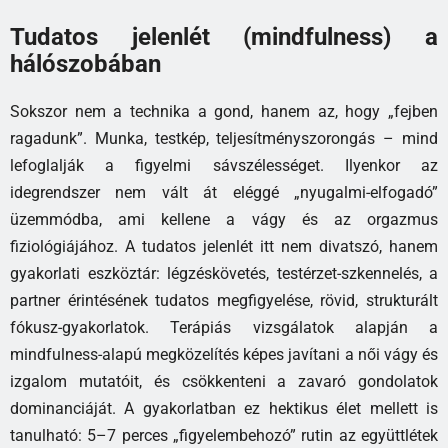
Tudatos jelenlét (mindfulness) a
hálószobában
Sokszor nem a technika a gond, hanem az, hogy „fejben
ragadunk”. Munka, testkép, teljesítményszorongás – mind
lefoglalják a figyelmi sávszélességet. Ilyenkor az
idegrendszer nem vált át eléggé „nyugalmi-elfogadó”
üzemmódba, ami kellene a vágy és az orgazmus
fiziológiájához. A tudatos jelenlét itt nem divatszó, hanem
gyakorlati eszköztár: légzéskövetés, testérzet-szkennelés, a
partner érintésének tudatos megfigyelése, rövid, strukturált
fókusz-gyakorlatok. Terápiás vizsgálatok alapján a
mindfulness-alapú megközelítés képes javítani a női vágy és
izgalom mutatóit, és csökkenteni a zavaró gondolatok
dominanciáját. A gyakorlatban ez hektikus élet mellett is
tanulható: 5–7 perces „figyelembehozó” rutin az együttlétek