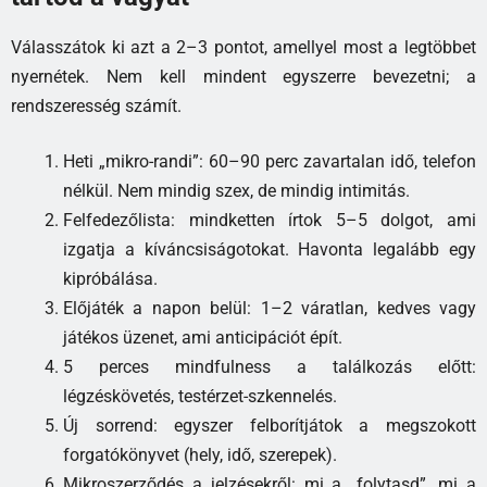
Válasszátok ki azt a 2–3 pontot, amellyel most a legtöbbet
nyernétek. Nem kell mindent egyszerre bevezetni; a
rendszeresség számít.
Heti „mikro-randi”: 60–90 perc zavartalan idő, telefon
nélkül. Nem mindig szex, de mindig intimitás.
Felfedezőlista: mindketten írtok 5–5 dolgot, ami
izgatja a kíváncsiságotokat. Havonta legalább egy
kipróbálása.
Előjáték a napon belül: 1–2 váratlan, kedves vagy
játékos üzenet, ami anticipációt épít.
5 perces mindfulness a találkozás előtt:
légzéskövetés, testérzet-szkennelés.
Új sorrend: egyszer felborítjátok a megszokott
forgatókönyvet (hely, idő, szerepek).
Mikroszerződés a jelzésekről: mi a „folytasd”, mi a