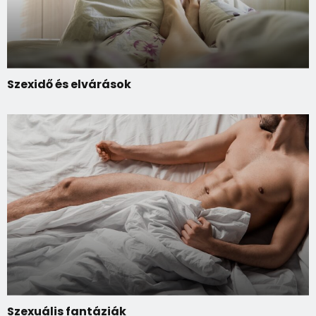
Szexidő és elvárások
Szexuális fantáziák