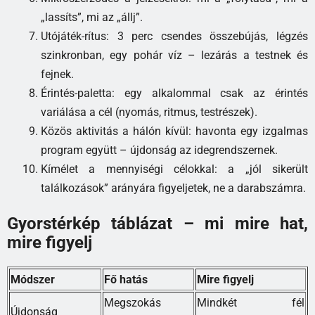
„lassíts”, mi az „állj”.
Utójáték-rítus: 3 perc csendes összebújás, légzés
szinkronban, egy pohár víz – lezárás a testnek és
fejnek.
Érintés-paletta: egy alkalommal csak az érintés
variálása a cél (nyomás, ritmus, testrészek).
Közös aktivitás a hálón kívül: havonta egy izgalmas
program együtt – újdonság az idegrendszernek.
Kímélet a mennyiségi célokkal: a „jól sikerült
találkozások” arányára figyeljetek, ne a darabszámra.
Gyorstérkép táblázat – mi mire hat,
mire figyelj
Módszer
Fő hatás
Mire figyelj
Megszokás
Mindkét fél
Újdonság