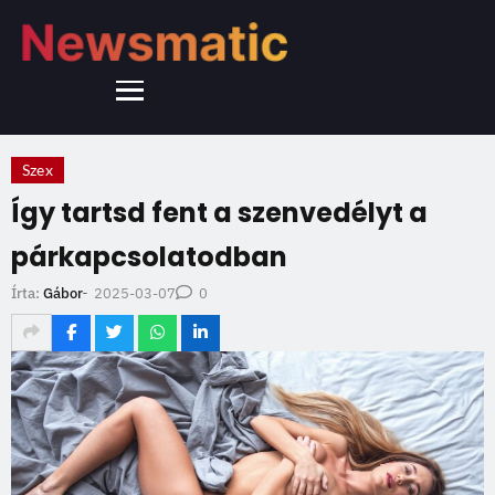
Szex
Így tartsd fent a szenvedélyt a
párkapcsolatodban
2025-03-07
Írta:
Gábor
-
0