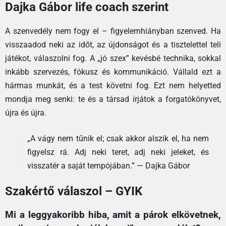
Dajka Gábor life coach szerint
A szenvedély nem fogy el – figyelemhiányban szenved. Ha
visszaadod neki az időt, az újdonságot és a tisztelettel teli
játékot, válaszolni fog. A „jó szex” kevésbé technika, sokkal
inkább szervezés, fókusz és kommunikáció. Vállald ezt a
hármas munkát, és a test követni fog. Ezt nem helyetted
mondja meg senki: te és a társad írjátok a forgatókönyvet,
újra és újra.
„A vágy nem tűnik el; csak akkor alszik el, ha nem
figyelsz rá. Adj neki teret, adj neki jeleket, és
visszatér a saját tempójában.” — Dajka Gábor
Szakértő válaszol – GYIK
Mi a leggyakoribb hiba, amit a párok elkövetnek,