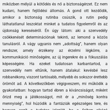
miközben mélyül a kötődés és nő a biztonságérzet. Ez nem
kudarc, hanem fejlődési állomás. A gond ott kezdődik,
amikor a biztonság rutinba csúszik, a rutin pedig
láthatatlanul leszoktat minket a tudatos figyelemről és az
újdonság kereséséről. Én úgy látom: aki a szenvedély
csökkenését determinációnak tekinti, az lemond a közös
tanulásról. A vágy ugyanis nem „adottság”, hanem olyan
rendszer, amely érzékeny az érzelmi légkörre, a
kommunikáció minőségére, az új ingerekre és a fókuszálás
képességére. Ha ezeket tudatosan karbantartod, a
szenvedély nem eltűnik, hanem átalakul: kevésbé lesz
robbanékony, viszont tartósabb, mélyebb és sokszor érettebb
örömöt ad. A következőkben végigveszem, mi működik a
gyakorlatban: hogyan tartsd ébren a kíváncsiságot, miként
őrizd meg a játékosságot, mit ér a „minőség kontra
mennyiség”, hol húzódik a fantáziák egészséges tere, és