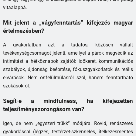
vitaalappá.
Mit jelent a „vágyfenntartás” kifejezés magyar
értelmezésben?
A gyakorlatban azt a tudatos, közösen vállalt
tevékenységcsomagot jelenti, amellyel a párok megvédik az
intimitást a hétköznapok zajától: időkeret, kommunikációs
szabályok, újdonság beépítése, fókuszgyakorlatok és reális
elvárások. Nem önfelülmúlásról szól, hanem fenntartható
szokásokról.
Segít-e a mindfulness, ha kifejezetten
teljesítményszorongásom van?
Igen, de nem „egyszeri trükk” módjára. Rövid, rendszeres
gyakorlással (légzés, testérzet-szkennelés, ítélkezésmentes