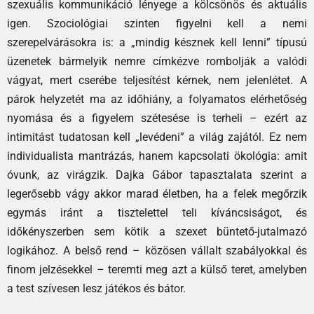
szexuális kommunikáció lényege a kölcsönös és aktuális
igen. Szociológiai szinten figyelni kell a nemi
szerepelvárásokra is: a „mindig késznek kell lenni” típusú
üzenetek bármelyik nemre címkézve rombolják a valódi
vágyat, mert cserébe teljesítést kérnek, nem jelenlétet. A
párok helyzetét ma az időhiány, a folyamatos elérhetőség
nyomása és a figyelem szétesése is terheli – ezért az
intimitást tudatosan kell „levédeni” a világ zajától. Ez nem
individualista mantrázás, hanem kapcsolati ökológia: amit
óvunk, az virágzik. Dajka Gábor tapasztalata szerint a
legerősebb vágy akkor marad életben, ha a felek megőrzik
egymás iránt a tisztelettel teli kíváncsiságot, és
időkényszerben sem kötik a szexet büntető-jutalmazó
logikához. A belső rend – közösen vállalt szabályokkal és
finom jelzésekkel – teremti meg azt a külső teret, amelyben
a test szívesen lesz játékos és bátor.