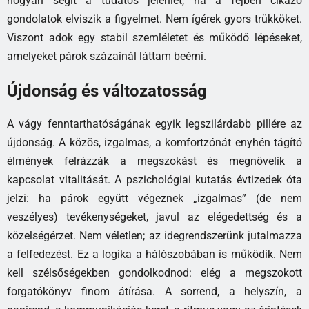
hogyan segít a tudatos jelenlét, ha a fejben cikázó
gondolatok elviszik a figyelmet. Nem ígérek gyors trükköket.
Viszont adok egy stabil szemléletet és működő lépéseket,
amelyeket párok százainál láttam beérni.
Újdonság és változatosság
A vágy fenntarthatóságának egyik legszilárdabb pillére az
újdonság. A közös, izgalmas, a komfortzónát enyhén tágító
élmények felrázzák a megszokást és megnövelik a
kapcsolat vitalitását. A pszichológiai kutatás évtizedek óta
jelzi: ha párok együtt végeznek „izgalmas” (de nem
veszélyes) tevékenységeket, javul az elégedettség és a
közelségérzet. Nem véletlen; az idegrendszerünk jutalmazza
a felfedezést. Ez a logika a hálószobában is működik. Nem
kell szélsőségekben gondolkodnod: elég a megszokott
forgatókönyv finom átírása. A sorrend, a helyszín, a