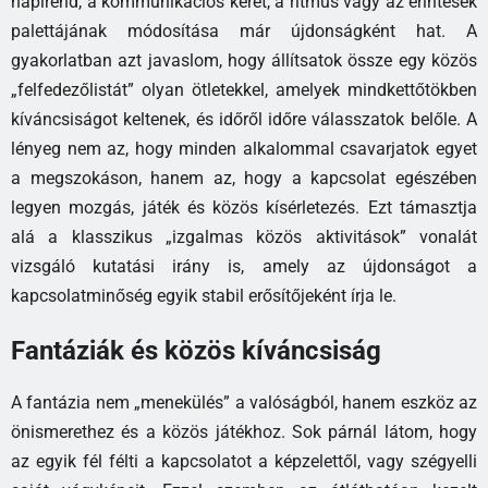
napirend, a kommunikációs keret, a ritmus vagy az érintések
palettájának módosítása már újdonságként hat. A
gyakorlatban azt javaslom, hogy állítsatok össze egy közös
„felfedezőlistát” olyan ötletekkel, amelyek mindkettőtökben
kíváncsiságot keltenek, és időről időre válasszatok belőle. A
lényeg nem az, hogy minden alkalommal csavarjatok egyet
a megszokáson, hanem az, hogy a kapcsolat egészében
legyen mozgás, játék és közös kísérletezés. Ezt támasztja
alá a klasszikus „izgalmas közös aktivitások” vonalát
vizsgáló kutatási irány is, amely az újdonságot a
kapcsolatminőség egyik stabil erősítőjeként írja le.
Fantáziák és közös kíváncsiság
A fantázia nem „menekülés” a valóságból, hanem eszköz az
önismerethez és a közös játékhoz. Sok párnál látom, hogy
az egyik fél félti a kapcsolatot a képzelettől, vagy szégyelli