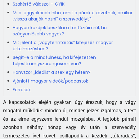
Szakértő válaszol – GYIK
Mi a leggyakoribb hiba, amit a párok elkövetnek, amikor
„vissza akarják hozni” a szenvedélyt?
Hogyan kezdjek beszélni a fantáziáimról, ha
szégyenlősebb vagyok?
Mit jelent a „vágyfenntartás” kifejezés magyar
értelmezésben?
Segít-e a mindfulness, ha kifejezetten
teljesítményszorongásom van?
Hányszor „ideális” a szex egy héten?
Ajánlott magyar videók/podcastok
Források
A kapcsolatok elején gyakran úgy érezzük, hogy a vágy
magától működik: minden új, minden jelzés izgalmas, a test
és az elme egyszerre lendül mozgásba. A legtöbb párnál
azonban néhány hónap vagy év után a szenvedély
természetes ívet követ: csillapodik a kezdeti „túláradás”,