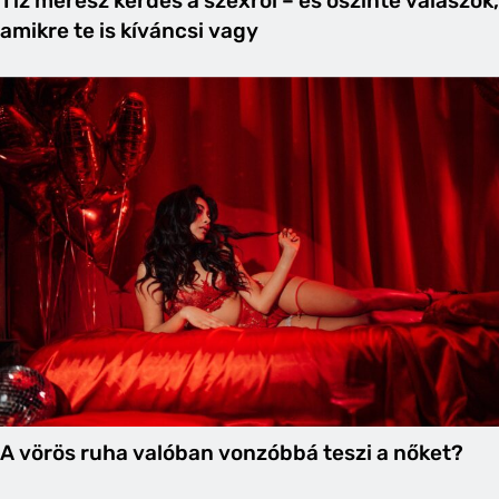
Tíz merész kérdés a szexről – és őszinte válaszok,
amikre te is kíváncsi vagy
A vörös ruha valóban vonzóbbá teszi a nőket?