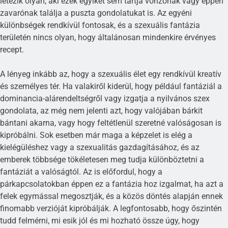
létezik olyan, aki ezek egyikét sem tartja vonzónak vagy éppen
zavarónak találja a puszta gondolatukat is. Az egyéni
különbségek rendkívül fontosak, és a szexuális fantázia
területén nincs olyan, hogy általánosan mindenkire érvényes
recept.
A lényeg inkább az, hogy a szexuális élet egy rendkívül kreatív
és személyes tér. Ha valakiről kiderül, hogy például fantáziál a
dominancia-alárendeltségről vagy izgatja a nyilvános szex
gondolata, az még nem jelenti azt, hogy valójában bárkit
bántani akarna, vagy hogy feltétlenül szeretné valóságosan is
kipróbálni. Sok esetben már maga a képzelet is elég a
kielégüléshez vagy a szexualitás gazdagításához, és az
emberek többsége tökéletesen meg tudja különböztetni a
fantáziát a valóságtól. Az is előfordul, hogy a
párkapcsolatokban éppen ez a fantázia hoz izgalmat, ha azt a
felek egymással megosztják, és a közös döntés alapján ennek
finomabb verzióját kipróbálják. A legfontosabb, hogy őszintén
tudd felmérni, mi esik jól és mi hozható össze úgy, hogy