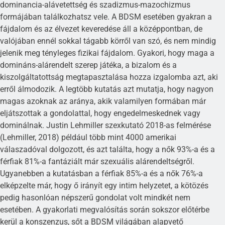
dominancia-alávetettség és szadizmus-mazochizmus
formájában találkozhatsz vele. A BDSM esetében gyakran a
fájdalom és az élvezet keveredése áll a középpontban, de
valójában ennél sokkal tágabb körről van szó, és nem mindig
jelenik meg tényleges fizikai fájdalom. Gyakori, hogy maga a
domináns-alárendelt szerep játéka, a bizalom és a
kiszolgáltatottság megtapasztalása hozza izgalomba azt, aki
erről álmodozik. A legtöbb kutatás azt mutatja, hogy nagyon
magas azoknak az aránya, akik valamilyen formában már
eljátszottak a gondolattal, hogy engedelmeskednek vagy
dominálnak. Justin Lehmiller szexkutató 2018-as felmérése
(Lehmiller, 2018) például több mint 4000 amerikai
válaszadóval dolgozott, és azt találta, hogy a nők 93%-a és a
férfiak 81%-a fantáziált már szexuális alárendeltségről.
Ugyanebben a kutatásban a férfiak 85%-a és a nők 76%-a
elképzelte már, hogy ő irányít egy intim helyzetet, a kötözés
pedig hasonlóan népszerű gondolat volt mindkét nem
esetében. A gyakorlati megvalósítás során sokszor előtérbe
kerül a konszenzus, sőt a BDSM világában alapvető