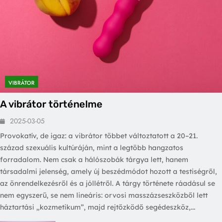
VIBRÁTOR
A vibrátor történelme
2025-03-05
Provokatív, de igaz: a vibrátor többet változtatott a 20–21.
század szexuális kultúráján, mint a legtöbb hangzatos
forradalom. Nem csak a hálószobák tárgya lett, hanem
társadalmi jelenség, amely új beszédmódot hozott a testiségről,
az önrendelkezésről és a jóllétről. A tárgy története ráadásul se
nem egyszerű, se nem lineáris: orvosi masszázseszközből lett
háztartási „kozmetikum”, majd rejtőzködő segédeszköz,...