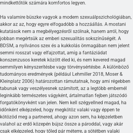
mindkettőtök számára komfortos legyen.
Ha valamire büszke vagyok a modern szexuálpszichológiában,
akkor az az, hogy egyre elfogadóbb a hozzáállás. A mostani
kutatások nem a megbélyegzésről szólnak, hanem arról, hogy
jobban megértsük az emberi szexualitás sokszínűségét. A
BDSM, a nyilvános szex és a kukkolás önmagában nem jelent
semmi rosszat vagy elfajzottat, amíg a fantáziádat
konszenzusos keretek között éled ki, és nem kevered magad
semmilyen kényszerítésbe vagy törvénysértésbe. A különböző
tudományos eredmények (például Lehmiller 2018, Moser &
Kleinplatz 2006) határozottan rámutatnak, hogy ami régebben
tabunak vagy veszélyesnek számított, az a legtöbb embernél
leginkább természetes vágyként, ártalmatlan fejben játszódó
forgatókönyvként van jelen. Nem kell szégyellned magad, ha
időnként elképzeled, hogy megkötöz valaki vagy éppen te
kötözöd meg a partnered, ahogy azon sem, ha képzeletben
valahol az erdő közepén bújsz össze a pároddal, vagy akár
csak elképzeled, hogy tőled pár méterre, a sötétben valaki