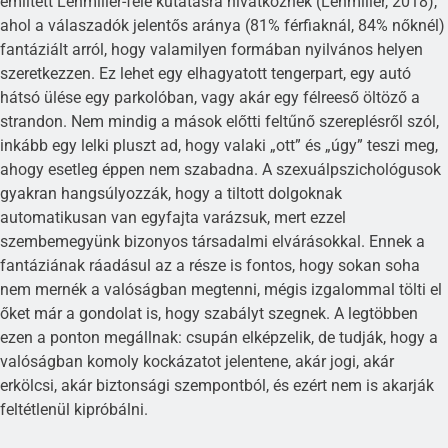
említett Lehmiller-féle kutatásra hivatkoznék (Lehmiller, 2018),
ahol a válaszadók jelentős aránya (81% férfiaknál, 84% nőknél)
fantáziált arról, hogy valamilyen formában nyilvános helyen
szeretkezzen. Ez lehet egy elhagyatott tengerpart, egy autó
hátsó ülése egy parkolóban, vagy akár egy félreeső öltöző a
strandon. Nem mindig a mások előtti feltűnő szereplésről szól,
inkább egy lelki pluszt ad, hogy valaki „ott” és „úgy” teszi meg,
ahogy esetleg éppen nem szabadna. A szexuálpszichológusok
gyakran hangsúlyozzák, hogy a tiltott dolgoknak
automatikusan van egyfajta varázsuk, mert ezzel
szembemegyünk bizonyos társadalmi elvárásokkal. Ennek a
fantáziának ráadásul az a része is fontos, hogy sokan soha
nem mernék a valóságban megtenni, mégis izgalommal tölti el
őket már a gondolat is, hogy szabályt szegnek. A legtöbben
ezen a ponton megállnak: csupán elképzelik, de tudják, hogy a
valóságban komoly kockázatot jelentene, akár jogi, akár
erkölcsi, akár biztonsági szempontból, és ezért nem is akarják
feltétlenül kipróbálni.