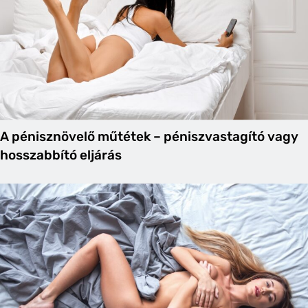
A pénisznövelő műtétek – péniszvastagító vagy
hosszabbító eljárás