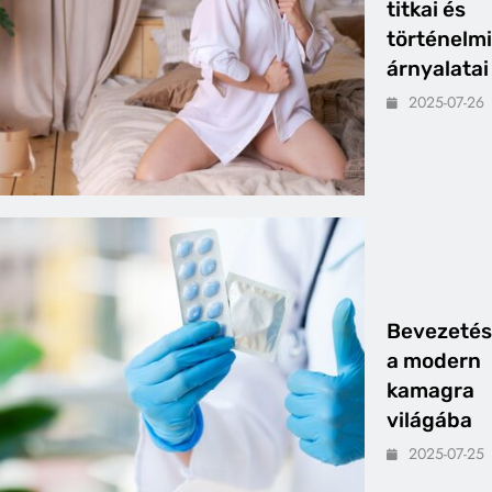
titkai és
történelmi
árnyalatai
2025-07-26
Bevezetés
a modern
kamagra
világába
2025-07-25