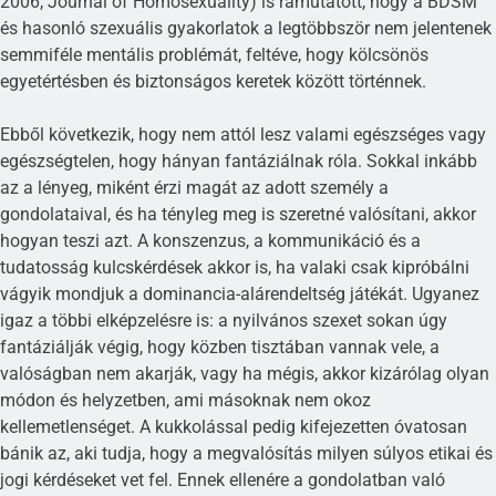
2006, Journal of Homosexuality) is rámutatott, hogy a BDSM
és hasonló szexuális gyakorlatok a legtöbbször nem jelentenek
semmiféle mentális problémát, feltéve, hogy kölcsönös
egyetértésben és biztonságos keretek között történnek.
Ebből következik, hogy nem attól lesz valami egészséges vagy
egészségtelen, hogy hányan fantáziálnak róla. Sokkal inkább
az a lényeg, miként érzi magát az adott személy a
gondolataival, és ha tényleg meg is szeretné valósítani, akkor
hogyan teszi azt. A konszenzus, a kommunikáció és a
tudatosság kulcskérdések akkor is, ha valaki csak kipróbálni
vágyik mondjuk a dominancia-alárendeltség játékát. Ugyanez
igaz a többi elképzelésre is: a nyilvános szexet sokan úgy
fantáziálják végig, hogy közben tisztában vannak vele, a
valóságban nem akarják, vagy ha mégis, akkor kizárólag olyan
módon és helyzetben, ami másoknak nem okoz
kellemetlenséget. A kukkolással pedig kifejezetten óvatosan
bánik az, aki tudja, hogy a megvalósítás milyen súlyos etikai és
jogi kérdéseket vet fel. Ennek ellenére a gondolatban való