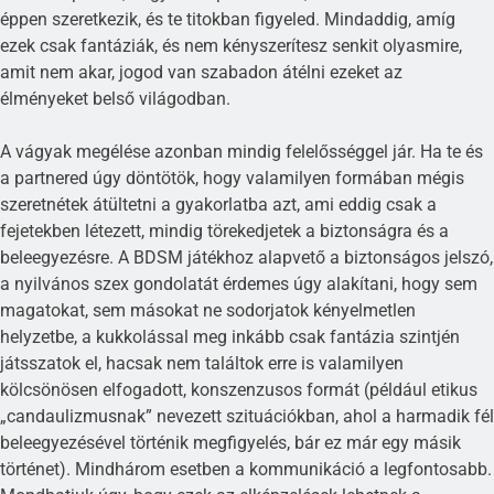
éppen szeretkezik, és te titokban figyeled. Mindaddig, amíg
ezek csak fantáziák, és nem kényszerítesz senkit olyasmire,
amit nem akar, jogod van szabadon átélni ezeket az
élményeket belső világodban.
A vágyak megélése azonban mindig felelősséggel jár. Ha te és
a partnered úgy döntötök, hogy valamilyen formában mégis
szeretnétek átültetni a gyakorlatba azt, ami eddig csak a
fejetekben létezett, mindig törekedjetek a biztonságra és a
beleegyezésre. A BDSM játékhoz alapvető a biztonságos jelszó,
a nyilvános szex gondolatát érdemes úgy alakítani, hogy sem
magatokat, sem másokat ne sodorjatok kényelmetlen
helyzetbe, a kukkolással meg inkább csak fantázia szintjén
játsszatok el, hacsak nem találtok erre is valamilyen
kölcsönösen elfogadott, konszenzusos formát (például etikus
„candaulizmusnak” nevezett szituációkban, ahol a harmadik fél
beleegyezésével történik megfigyelés, bár ez már egy másik
történet). Mindhárom esetben a kommunikáció a legfontosabb.