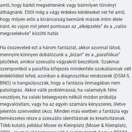
arról, hogy bárkit megsértenénk vagy bármilyen törvényt
áthágnánk. Ettől még a vágy érdekes kérdéseket vet fel arról,
hogy milyen erős a kíváncsiság bennünk mások intim élete
iránt, és vajon mit jelent pontosan az „elképzelés” és a „valós
megcselekvés” közötti határ.
Ha összeveted ezt a három fantáziát, akkor azonnal látod,
mennyire könnyen dobálózunk a „bizarr” és a „parafilikus”
jelzőkkel, amikor szexuális vágyakról beszélünk. Szakmai
szempontból a parafília kifejezés mindenféle szokatlannak vélt
érdeklődést lefed, azonban a diagnosztikai rendszerek (DSM-5,
BNO) is hangsúlyozzák, hogy a fantázia önmagában nem
patológiás. Akkor válik problémássá, ha valamelyik félre
veszélyes, ha valaki beleegyezés nélküli módon próbálja
megvalósítani, vagy ha az egyén számára kényszeres, illetve
jelentős szenvedést okoz. Minden más esetben a fantázia egy
természetes része a szexuális identitásnak és kreativitásnak.
Több kutató, például Moser és Kleinplatz (Moser & Kleinplatz,