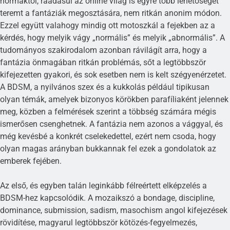
normáktól, ráadásul az online világ is egyre több lehetőséget
teremt a fantáziák megosztására, nem ritkán anonim módon.
Ezzel együtt valahogy mindig ott motoszkál a fejekben az a
kérdés, hogy melyik vágy „normális” és melyik „abnormális”. A
tudományos szakirodalom azonban rávilágít arra, hogy a
fantázia önmagában ritkán problémás, sőt a legtöbbször
kifejezetten gyakori, és sok esetben nem is kelt szégyenérzetet.
A BDSM, a nyilvános szex és a kukkolás például tipikusan
olyan témák, amelyek bizonyos körökben parafíliaként jelennek
meg, közben a felmérések szerint a többség számára mégis
ismerősen csenghetnek. A fantázia nem azonos a vággyal, és
még kevésbé a konkrét cselekedettel, ezért nem csoda, hogy
olyan magas arányban bukkannak fel ezek a gondolatok az
emberek fejében.
Az első, és egyben talán leginkább félreértett elképzelés a
BDSM-hez kapcsolódik. A mozaikszó a bondage, discipline,
dominance, submission, sadism, masochism angol kifejezések
rövidítése, magyarul legtöbbször kötözés-fegyelmezés,