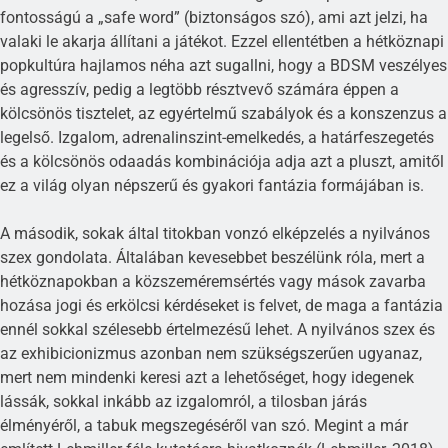
fontosságú a „safe word” (biztonságos szó), ami azt jelzi, ha
valaki le akarja állítani a játékot. Ezzel ellentétben a hétköznapi
popkultúra hajlamos néha azt sugallni, hogy a BDSM veszélyes
és agresszív, pedig a legtöbb résztvevő számára éppen a
kölcsönös tisztelet, az egyértelmű szabályok és a konszenzus a
legelső. Izgalom, adrenalinszint-emelkedés, a határfeszegetés
és a kölcsönös odaadás kombinációja adja azt a pluszt, amitől
ez a világ olyan népszerű és gyakori fantázia formájában is.
A második, sokak által titokban vonzó elképzelés a nyilvános
szex gondolata. Általában kevesebbet beszélünk róla, mert a
hétköznapokban a közszeméremsértés vagy mások zavarba
hozása jogi és erkölcsi kérdéseket is felvet, de maga a fantázia
ennél sokkal szélesebb értelmezésű lehet. A nyilvános szex és
az exhibicionizmus azonban nem szükségszerűen ugyanaz,
mert nem mindenki keresi azt a lehetőséget, hogy idegenek
lássák, sokkal inkább az izgalomról, a tilosban járás
élményéről, a tabuk megszegéséről van szó. Megint a már