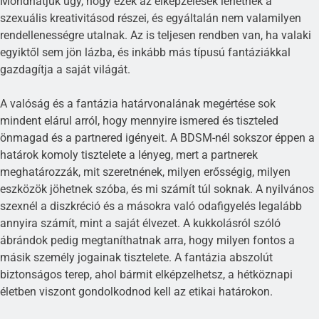
Mondhatjuk úgy, hogy ezek az elképzelések lehetnek a
szexuális kreativitásod részei, és egyáltalán nem valamilyen
rendellenességre utalnak. Az is teljesen rendben van, ha valaki
egyiktől sem jön lázba, és inkább más típusú fantáziákkal
gazdagítja a saját világát.
A valóság és a fantázia határvonalának megértése sok
mindent elárul arról, hogy mennyire ismered és tiszteled
önmagad és a partnered igényeit. A BDSM-nél sokszor éppen a
határok komoly tisztelete a lényeg, mert a partnerek
meghatározzák, mit szeretnének, milyen erősségig, milyen
eszközök jöhetnek szóba, és mi számít túl soknak. A nyilvános
szexnél a diszkréció és a másokra való odafigyelés legalább
annyira számít, mint a saját élvezet. A kukkolásról szóló
ábrándok pedig megtaníthatnak arra, hogy milyen fontos a
másik személy jogainak tisztelete. A fantázia abszolút
biztonságos terep, ahol bármit elképzelhetsz, a hétköznapi
életben viszont gondolkodnod kell az etikai határokon.