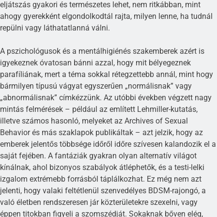
eljátszás gyakori és természetes lehet, nem ritkábban, mint
ahogy gyerekként elgondolkodtál rajta, milyen lenne, ha tudnál
repülni vagy láthatatlanná válni.
A pszichológusok és a mentálhigiénés szakemberek azért is
igyekeznek óvatosan bánni azzal, hogy mit bélyegeznek
parafíliának, mert a téma sokkal rétegzettebb annál, mint hogy
bármilyen típusú vágyat egyszerűen „normálisnak” vagy
„abnormálisnak” címkézzünk. Az utóbbi években végzett nagy
mintás felmérések – például az említett Lehmiller-kutatás,
illetve számos hasonló, melyeket az Archives of Sexual
Behavior és más szaklapok publikáltak – azt jelzik, hogy az
emberek jelentős többsége időről időre szívesen kalandozik el a
saját fejében. A fantáziák gyakran olyan alternatív világot
kínálnak, ahol bizonyos szabályok átléphetők, és a testi-lelki
izgalom extrémebb forrásból táplálkozhat. Ez még nem azt
jelenti, hogy valaki feltétlenül szenvedélyes BDSM-rajongó, a
való életben rendszeresen jár közterületekre szexelni, vagy
éppen titokban figyeli a szomszédját. Sokaknak bőven elég,