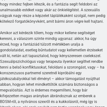
hogy mindez fejben létezik, és a fantázia segít feldobni az
unalmasabb estéket vagy akár az önkielégítést. A szexuális
vágyak nagy része a képzelet táplálékaként szolgál, nem pedig
kötelező forgatókönyvként, amit bármi áron végre kell hajtani.
Amikor azt kérdezik tőlem, hogy mikor kellene segítséget
keresni, a válaszom szinte mindig ugyanaz: akkor, ha úgy
érzed, hogy a fantáziád túlzott mértékben uralja a
gondolataidat, esetleg bűntudatot vagy kellemetlen érzéseket
vált ki, netán azt tapasztalod, hogy kényszeresen cselekszel.
Szexuálpszichológus vagy terapeuta ilyenkor segíthet rendbe
tenni a belső konfliktusokat, feloldani a szorongást, vagy – ha
konszenzusos partnerrel szeretnél kipróbálni egy
játékszabályokkal teli élményt – akkor támogatást nyújthat
abban, hogyan lehet mindkettőtök számára biztonságos a
megvalósítás. Azt is érdemes megemlíteni, hogy bár
kifejezetten magas arányban ábrándoznak az emberek a
BDSM-ről, a nyilvános szexről és a kukkolásról, még így is