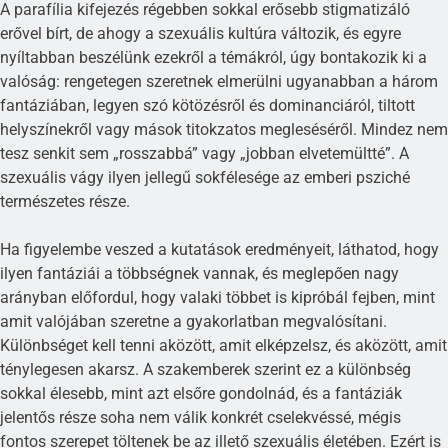
A parafília kifejezés régebben sokkal erősebb stigmatizáló
erővel bírt, de ahogy a szexuális kultúra változik, és egyre
nyíltabban beszélünk ezekről a témákról, úgy bontakozik ki a
valóság: rengetegen szeretnek elmerülni ugyanabban a három
fantáziában, legyen szó kötözésről és dominanciáról, tiltott
helyszínekről vagy mások titokzatos megleséséről. Mindez nem
tesz senkit sem „rosszabbá” vagy „jobban elvetemültté”. A
szexuális vágy ilyen jellegű sokfélesége az emberi psziché
természetes része.
Ha figyelembe veszed a kutatások eredményeit, láthatod, hogy
ilyen fantáziái a többségnek vannak, és meglepően nagy
arányban előfordul, hogy valaki többet is kipróbál fejben, mint
amit valójában szeretne a gyakorlatban megvalósítani.
Különbséget kell tenni aközött, amit elképzelsz, és aközött, amit
ténylegesen akarsz. A szakemberek szerint ez a különbség
sokkal élesebb, mint azt elsőre gondolnád, és a fantáziák
jelentős része soha nem válik konkrét cselekvéssé, mégis
fontos szerepet töltenek be az illető szexuális életében. Ezért is