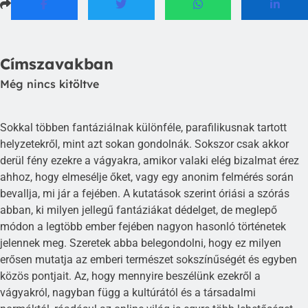
Címszavakban
Még nincs kitöltve
Sokkal többen fantáziálnak különféle, parafilikusnak tartott
helyzetekről, mint azt sokan gondolnák. Sokszor csak akkor
derül fény ezekre a vágyakra, amikor valaki elég bizalmat érez
ahhoz, hogy elmesélje őket, vagy egy anonim felmérés során
bevallja, mi jár a fejében. A kutatások szerint óriási a szórás
abban, ki milyen jellegű fantáziákat dédelget, de meglepő
módon a legtöbb ember fejében nagyon hasonló történetek
jelennek meg. Szeretek abba belegondolni, hogy ez milyen
erősen mutatja az emberi természet sokszínűségét és egyben
közös pontjait. Az, hogy mennyire beszélünk ezekről a
vágyakról, nagyban függ a kultúrától és a társadalmi