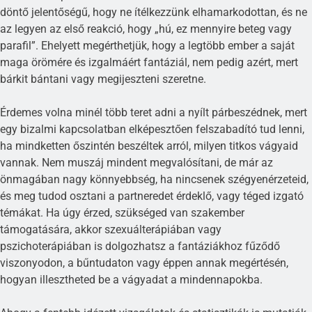
döntő jelentőségű, hogy ne ítélkezzünk elhamarkodottan, és ne
az legyen az első reakció, hogy „hú, ez mennyire beteg vagy
parafil”. Ehelyett megérthetjük, hogy a legtöbb ember a saját
maga örömére és izgalmáért fantáziál, nem pedig azért, mert
bárkit bántani vagy megijeszteni szeretne.
Érdemes volna minél több teret adni a nyílt párbeszédnek, mert
egy bizalmi kapcsolatban elképesztően felszabadító tud lenni,
ha mindketten őszintén beszéltek arról, milyen titkos vágyaid
vannak. Nem muszáj mindent megvalósítani, de már az
önmagában nagy könnyebbség, ha nincsenek szégyenérzeteid,
és meg tudod osztani a partneredet érdeklő, vagy téged izgató
témákat. Ha úgy érzed, szükséged van szakember
támogatására, akkor szexuálterápiában vagy
pszichoterápiában is dolgozhatsz a fantáziákhoz fűződő
viszonyodon, a bűntudaton vagy éppen annak megértésén,
hogyan illesztheted be a vágyadat a mindennapokba.