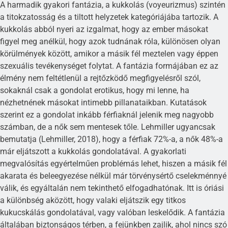
A harmadik gyakori fantázia, a kukkolás (voyeurizmus) szintén
a titokzatosság és a tiltott helyzetek kategóriájába tartozik. A
kukkolás abból nyeri az izgalmat, hogy az ember másokat
figyel meg anélkül, hogy azok tudnának róla, különösen olyan
körülmények között, amikor a másik fél meztelen vagy éppen
szexuális tevékenységet folytat. A fantázia formájában ez az
élmény nem feltétlenül a rejtőzködő megfigyelésről szól,
sokaknál csak a gondolat erotikus, hogy mi lenne, ha
nézhetnének másokat intimebb pillanataikban. Kutatások
szerint ez a gondolat inkább férfiaknál jelenik meg nagyobb
számban, de a nők sem mentesek tőle. Lehmiller ugyancsak
bemutatja (Lehmiller, 2018), hogy a férfiak 72%-a, a nők 48%-a
már eljátszott a kukkolás gondolatával. A gyakorlati
megvalósítás egyértelműen problémás lehet, hiszen a másik fél
akarata és beleegyezése nélkül már törvénysértő cselekménnyé
válik, és egyáltalán nem tekinthető elfogadhatónak. Itt is óriási
a különbség aközött, hogy valaki eljátszik egy titkos
kukucskálás gondolatával, vagy valóban leskelődik. A fantázia
általában biztonságos térben, a fejünkben zajlik, ahol nincs szó