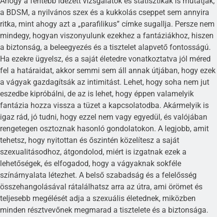
Ahogy a fentebb idézett vizsgálatok és statisztikák is mutatják,
a BDSM, a nyilvános szex és a kukkolás cseppet sem annyira
ritka, mint ahogy azt a „parafilikus” címke sugallja. Persze nem
mindegy, hogyan viszonyulunk ezekhez a fantáziákhoz, hiszen
a biztonság, a beleegyezés és a tisztelet alapvető fontosságú.
Ha ezekre ügyelsz, és a saját életedre vonatkoztatva jól méred
fel a határaidat, akkor semmi sem áll annak útjában, hogy ezek
a vágyak gazdagítsák az intimitást. Lehet, hogy soha nem jut
eszedbe kipróbálni, de az is lehet, hogy éppen valamelyik
fantázia hozza vissza a tüzet a kapcsolatodba. Akármelyik is
igaz rád, jó tudni, hogy ezzel nem vagy egyedül, és valójában
rengetegen osztoznak hasonló gondolatokon. A legjobb, amit
tehetsz, hogy nyitottan és őszintén közelítesz a saját
szexualitásodhoz, átgondolod, miért is izgatnak ezek a
lehetőségek, és elfogadod, hogy a vágyaknak sokféle
színárnyalata létezhet. A belső szabadság és a felelősség
összehangolásával rátalálhatsz arra az útra, ami örömet és
teljesebb megélését adja a szexuális életednek, miközben
minden résztvevőnek megmarad a tisztelete és a biztonsága.