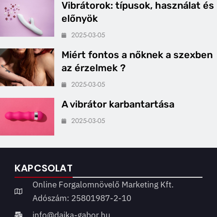
Vibrátorok: típusok, használat és
előnyök
2025-03-05
Miért fontos a nőknek a szexben
az érzelmek ?
2025-03-05
A vibrátor karbantartása
2025-03-05
KAPCSOLAT
Online Forgalomnövelő Marketing Kft.
Adószám: 25801987-2-10
info@dajka-gabor.hu