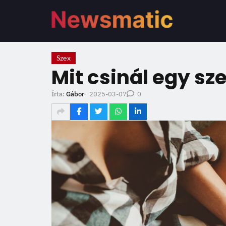
Szex
Mit csinál egy s
2025-03-07
Írta:
Gábor
-
0