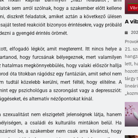
Vibr
datok sem arról szólnak, hogy a szakember előtt kellene
ni, diszkrét feladatok, amiket aztán a következő ülésen
A vi
 saját tested reakcióit bizonyos érintésekre, vagy próbáld
202
edezni a gyengéd érintés örömét.
Provok
21. sz
tt, elfogadó légkör, amit megteremt. Itt nincs helye a
hangz
tartanod, hogy furcsának bélyegeznek, mert valamilyen
lett, 
z hatalmas megkönnyebbülés, hogy valaki először hallja
hozott
rod óta titokban rágódsz egy fantázián, amit sehol nem
tárgy 
tudtál közelebb kerülni, mert féltél, hogy elítélne. A
lineár
mint egy pszichológus a szorongást vagy a depressziót:
„kozme
üggéseket, és alternatív nézőpontokat kínál.
szexualitást nem elszigetelt jelenségnek látja, hanem
élyiségen, a családi és kulturális mintákon belül. Ha
 számol be, a szakember nem csak arra kíváncsi, hogy