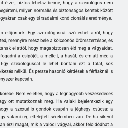
ot érzel, biztos lehetsz benne, hogy a szexológus nem
 megérteni, milyen normális és biztonságos keretek között
n gyakran csak egy társadalmi kondicionálás eredménye.
n előjönnek. Egy szexológusnál szó eshet arról, hogy
ested, mennyire mész bele a kölcsönös örömszerzésbe, és
tanak el attól, hogy magabiztosan éld meg a vágyaidat.
ogadni a csípőjét, a melleit, a hasát, és emiatt még a
 Egy szexológussal le lehet bontani ezt a falat, sok
lkezés nélkül. És persze hasonló kérdések a férfiaknál is
ényszer kapcsán.
makörébe. Nem véletlen, hogy a legnagyobb veszekedések
agy ott mutatkoznak meg. Ha valaki bejelentkezik egy
, hogy a szexuális gondok csupán a jéghegy csúcsa: a
y valami rég elfelejtett sérelemben van. De ha sikerül
an érzi magát, mik a valódi vágyai, akkor feloldódhat a