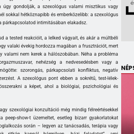
an úgy gondolják, a szexológus valami misztikus vagy
nél sokkal hétköznapibb és emberközelibb: a szexológus
y a párkapcsolatod intimitásában elakadsz.
a tested reakcióit, a lelked vágyait, és akár a múltbéli
hogy valaki évekig hordozza magában a frusztrációt, mert
ogy valami nem kerek a hálószobában. Néha a probléma
, orgazmuszavar, nehézség a nedvesedésben vagy a
NÉP
götte: szorongás, párkapcsolati konfliktus, negatív
erzést. A szexológus pont ebben a sokrétű, test-lélek-
szerakni a képet, ahol a biológiai, pszichológiai és
agy szexológiai konzultáció még mindig félreértésekkel
ta peep-show-t üzemeltet, esetleg bizarr gyakorlatokat
oglalkozás során – legyen az tanácsadás, terápia vagy
k ritkán kapnál bármilyen „házi feladatot”, ami