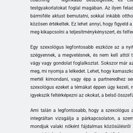
testgyakorlatokat foglal magában. Az ilyen fela
bármiféle aktust bemutatni, sokkal inkább ottho
közösen értékeltek. Ez lehet annyi, hogy figyeld a
meg kikapcsolni a teljesítménykényszert, és felf
Egy szexológus legfontosabb eszköze az a nyito
szégyennek, a megvetésnek, és nem kell attól 
vágy vagy gondolat foglalkoztat. Sokszor már a
meg, mi nyomja a lelkedet. Lehet, hogy kamaszko
mertél kimondani, vagy épp a partneredhez sem 
szexológus ezeket a témákat éppen úgy kezeli, 
igyekszik feltérképezni az okokat, a belső összef
Ami talán a legfontosabb, hogy a szexológus a 
integráltan vizsgálja a párkapcsolaton, a szem
mondjuk valaki nőként fájdalmas közösülésről