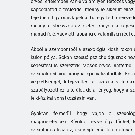
orvosi értelemben van-e valamilyen fertőzés vag
kapcsolatod a testeddel, mennyire sikerült ell
fejedben. Egy másik példa: ha egy férfi merevedé
mennyire stresszes az életed, milyen a kapcso
magad felé, vagy ott lappang-e valamilyen régi c
Abból a szempontból a szexológia kicsit rokon 
külön pálya. Sokan szexuálpszichológusnak nev
képesítést is szereztek. Mások orvosi háttérbő
szexuálmedicina irányba specializálódtak. És 
végzettséggel, kifejezetten a szexuális té
szabályozott ez a terület, de a lényeg, hogy a 
lelki-fizikai vonatkozásain van.
Gyakran felmerül, hogy vajon a szexológu
magánéletedben. Kívülről nézve úgy tűnhet, 
szexológus lesz az, aki végtelenül tapintatosan