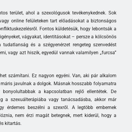
ontos terület, ahol a szexológusok tevékenykednek. Sok
vagy online felületeken tart előadásokat a biztonságos
onfliktuskezelésről. Fontos küldetésük, hogy lebontsák a
igényeket, vágyakat, identitásokat – persze a kölcsönös
a tudatlanság és a szégyenérzet rengeteg szenvedést
ni, vagy azt hiszik, egyedül vannak valamilyen „furcsa”
het számítani. Ez nagyon egyéni. Van, aki pár alkalom
i, máris javulnak a dolgok. Másnak hosszabb folyamatra
bonyolultabbak a kapcsolatban rejlő ellentétek. De
vág a szexuálterápiába vagy tanácsadásba, akkor már
hogy érdemes beszélni a szexről. A legtöbb embernek
lóznia, nem érzi magát betegnek, mert kiderül, hogy a
s kitartás.