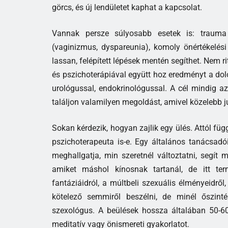
görcs, és új lendületet kaphat a kapcsolat.
Vannak persze súlyosabb esetek is: trauma 
(vaginizmus, dyspareunia), komoly önértékelési
lassan, felépített lépések mentén segíthet. Nem r
és pszichoterápiával együtt hoz eredményt a dol
urológussal, endokrinológussal. A cél mindig az
találjon valamilyen megoldást, amivel közelebb j
Sokan kérdezik, hogyan zajlik egy ülés. Attól füg
pszichoterapeuta is-e. Egy általános tanácsadó
meghallgatja, min szeretnél változtatni, segít m
amiket máshol kínosnak tartanál, de itt ter
fantáziáidról, a múltbeli szexuális élményeidről
kötelező semmiről beszélni, de minél őszin
szexológus. A beülések hossza általában 50-60
meditatív vagy önismereti gyakorlatot.