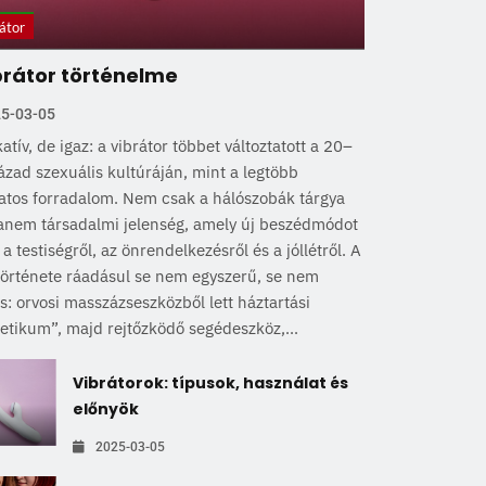
átor
brátor történelme
5-03-05
atív, de igaz: a vibrátor többet változtatott a 20–
ázad szexuális kultúráján, mint a legtöbb
atos forradalom. Nem csak a hálószobák tárgya
hanem társadalmi jelenség, amely új beszédmódot
 a testiségről, az önrendelkezésről és a jóllétről. A
története ráadásul se nem egyszerű, se nem
is: orvosi masszázseszközből lett háztartási
tikum”, majd rejtőzködő segédeszköz,...
Vibrátorok: típusok, használat és
előnyök
2025-03-05