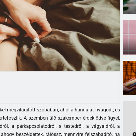
kel megvilágított szobában, ahol a hangulat nyugodt, és
rtefoszlik. A szemben ülő szakember érdeklődve figyel,
ról, a párkapcsolatodról, a testedről, a vágyaidról, a
s ahogy beszélgettek, rájössz, mennyire felszabadító, ha