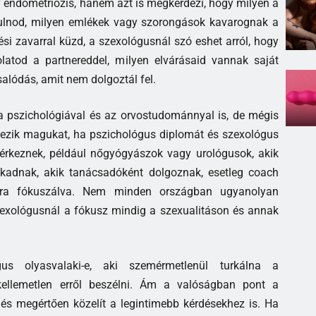
y endometriózis, hanem azt is megkérdezi, hogy milyen a
azulnod, milyen emlékek vagy szorongások kavarognak a
si zavarral küzd, a szexológusnál szó eshet arról, hogy
latod a partnereddel, milyen elvárásaid vannak saját
salódás, amit nem dolgoztál fel.
a pszichológiával és az orvostudománnyal is, de mégis
ezik magukat, ha pszichológus diplomát és szexológus
l érkeznek, például nőgyógyászok vagy urológusok, akik
akadnak, akik tanácsadóként dolgoznak, esetleg coach
mákra fókuszálva. Nem minden országban ugyanolyan
szexológusnál a fókusz mindig a szexualitáson és annak
s olyasvalaki-e, aki szemérmetlenül turkálna a
kellemetlen erről beszélni. Ám a valóságban pont a
 és megértően közelít a legintimebb kérdésekhez is. Ha