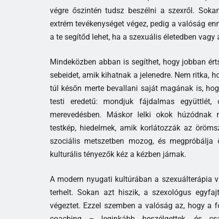
végre őszintén tudsz beszélni a szexről. Sok
extrém tevékenységet végez, pedig a valóság en
a te segítőd lehet, ha a szexuális életedben vag
Mindeközben abban is segíthet, hogy jobban értsd 
sebeidet, amik kihatnak a jelenedre. Nem ritka, 
túl későn merte bevallani saját magának is, h
testi eredetű: mondjuk fájdalmas együttlét
merevedésben. Máskor lelki okok húzódnak mö
testkép, hiedelmek, amik korlátozzák az örömsz
szociális metszetben mozog, és megpróbálja ös
kulturális tényezők kéz a kézben járnak.
A modern nyugati kultúrában a szexuálterápia v
terhelt. Sokan azt hiszik, a szexológus egyfaj
végeztet. Ezzel szemben a valóság az, hogy a f
coaching – leginkább beszélgettek, és csa