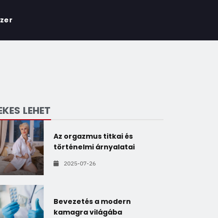
zer
EKES LEHET
Az orgazmus titkai és
történelmi árnyalatai
2025-07-26
Bevezetés a modern
kamagra világába