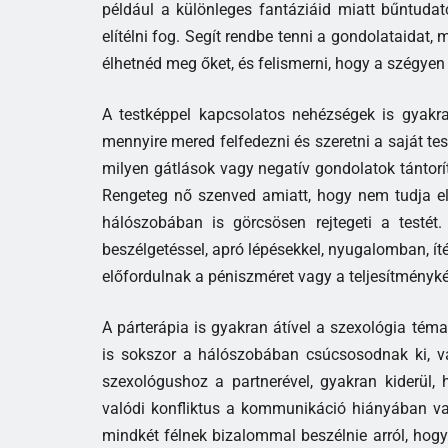
például a különleges fantáziáid miatt bűntudat
elítélni fog. Segít rendbe tenni a gondolataidat,
élhetnéd meg őket, és felismerni, hogy a szégye
A testképpel kapcsolatos nehézségek is gyakra
mennyire mered felfedezni és szeretni a saját t
milyen gátlások vagy negatív gondolatok tántorí
Rengeteg nő szenved amiatt, hogy nem tudja elf
hálószobában is görcsösen rejtegeti a testét.
beszélgetéssel, apró lépésekkel, nyugalomban, íté
előfordulnak a péniszméret vagy a teljesítményk
A párterápia is gyakran átível a szexológia té
is sokszor a hálószobában csúcsosodnak ki, v
szexológushoz a partnerével, gyakran kiderül
valódi konfliktus a kommunikáció hiányában vag
mindkét félnek bizalommal beszélnie arról, hogy