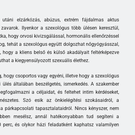
utáni elzárkózás, abúzus, extrém fájdalmas aktus
 zavarok. Ilyenkor a szexológus több ülésen keresztül,
itka, hogy orvosi kivizsgálással, hormonális ellenőrzéssel
og, tehát a szexológus együtt dolgozhat nőgyógyásszal,
, hogy a kliens belső és külső akadályait feltérképezve
uthat a kiegyensúlyozott szexuális élethez.
g, hogy csoportos vagy egyéni, illetve hogy a szexológus
i ülés általában beszélgetés, ismerkedés. A szakember
egfogalmazni a céljaidat, és feltehet intim kérdéseket,
mészetes. Szó esik az önkielégítési szokásaidról, a
, a párkapcsolati tapasztalataidról. Nincs kényszer, nem
tébben mesélsz, annál hatékonyabban tud segíteni a
 perc, és olykor házi feladatként kaphatsz valamilyen