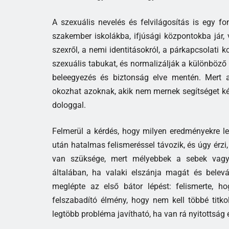
A szexuális nevelés és felvilágosítás is egy f
szakember iskolákba, ifjúsági központokba jár, 
szexről, a nemi identitásokról, a párkapcsolati k
szexuális tabukat, és normalizálják a különböző 
beleegyezés és biztonság elve mentén. Mert 
okozhat azoknak, akik nem mernek segítséget kér
dologgal.
Felmerül a kérdés, hogy milyen eredményekre le
után hatalmas felismeréssel távozik, és úgy érz
van szüksége, mert mélyebbek a sebek vagy 
általában, ha valaki elszánja magát és bele
meglépte az első bátor lépést: felismerte, 
felszabadító élmény, hogy nem kell többé titko
legtöbb probléma javítható, ha van rá nyitottság é