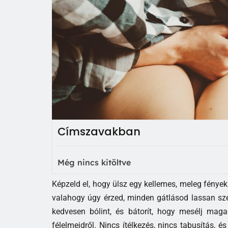
Címszavakban
Még nincs kitöltve
Képzeld el, hogy ülsz egy kellemes, meleg fények
valahogy úgy érzed, minden gátlásod lassan sze
kedvesen bólint, és bátorít, hogy mesélj magad
félelmeidről. Nincs ítélkezés, nincs tabusítás, é