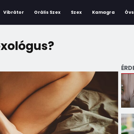
Vibrátor
Orális Szex
Szex
Kamagra
Óvs
zexológus?
ÉRD