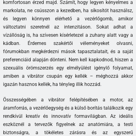
komfortosan érzed majd. Számít, hogy legyen kényelmes a
markolata, ne csússzon a kezedben, ha síkosítót használsz,
és legyen könnyen elérhető a vezérlőgomb, amikor
változtatni szeretnél az intenzitáson. Sokat adhat a
vízállóság is, ha szívesen kísérletezel a zuhany alatt vagy a
kádban. Érdemes szakértői véleményeket olvasni,
fórumokban megkérdezni mások tapasztalatait, és a saját
preferenciáid alapján dönteni. Nem kell kapkodnod, hiszen a
szexuális örömszerzés egy elmélyülést igénylő folyamat,
amiben a vibrátor csupán egy kellék – méghozzá akkor
igazán hasznos kellék, ha tényleg illik hozzád.
Összességében a vibrátor felépítésében a motor, az
áramforrás, a vezérlőegység és a külső borítás találkozik egy
rendkívül kreatív és innovatív formavilágban. Az ideális
eszköznél a tervezők figyelnek az anatómiára, a testi
biztonságra, a tökéletes zárásra és az egyszerű