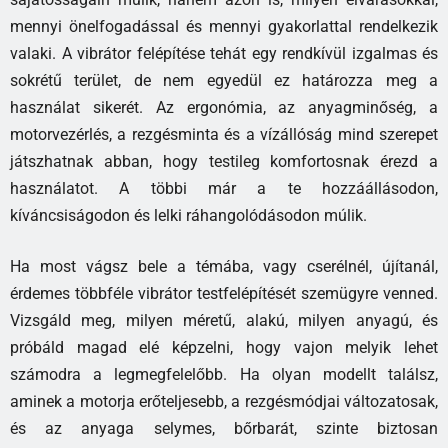
mennyi önelfogadással és mennyi gyakorlattal rendelkezik
valaki. A vibrátor felépítése tehát egy rendkívül izgalmas és
sokrétű terület, de nem egyedül ez határozza meg a
használat sikerét. Az ergonómia, az anyagminőség, a
motorvezérlés, a rezgésminta és a vízállóság mind szerepet
játszhatnak abban, hogy testileg komfortosnak érezd a
használatot. A többi már a te hozzáállásodon,
kíváncsiságodon és lelki ráhangolódásodon múlik.
Ha most vágsz bele a témába, vagy cserélnél, újítanál,
érdemes többféle vibrátor testfelépítését szemügyre venned.
Vizsgáld meg, milyen méretű, alakú, milyen anyagú, és
próbáld magad elé képzelni, hogy vajon melyik lehet
számodra a legmegfelelőbb. Ha olyan modellt találsz,
aminek a motorja erőteljesebb, a rezgésmódjai változatosak,
és az anyaga selymes, bőrbarát, szinte biztosan