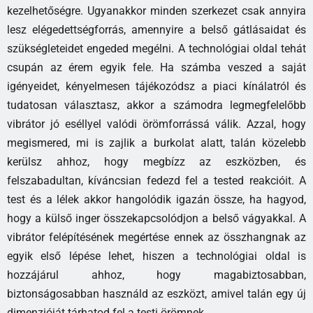
kezelhetőségre. Ugyanakkor minden szerkezet csak annyira
lesz elégedettségforrás, amennyire a belső gátlásaidat és
szükségleteidet engeded megélni. A technológiai oldal tehát
csupán az érem egyik fele. Ha számba veszed a saját
igényeidet, kényelmesen tájékozódsz a piaci kínálatról és
tudatosan választasz, akkor a számodra legmegfelelőbb
vibrátor jó eséllyel valódi örömforrássá válik. Azzal, hogy
megismered, mi is zajlik a burkolat alatt, talán közelebb
kerülsz ahhoz, hogy megbízz az eszközben, és
felszabadultan, kíváncsian fedezd fel a tested reakcióit. A
test és a lélek akkor hangolódik igazán össze, ha hagyod,
hogy a külső inger összekapcsolódjon a belső vágyakkal. A
vibrátor felépítésének megértése ennek az összhangnak az
egyik első lépése lehet, hiszen a technológiai oldal is
hozzájárul ahhoz, hogy magabiztosabban,
biztonságosabban használd az eszközt, amivel talán egy új
dimenzióját tárhatod fel a testi örömnek.