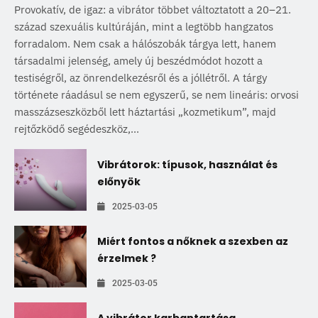
Provokatív, de igaz: a vibrátor többet változtatott a 20–21.
század szexuális kultúráján, mint a legtöbb hangzatos
forradalom. Nem csak a hálószobák tárgya lett, hanem
társadalmi jelenség, amely új beszédmódot hozott a
testiségről, az önrendelkezésről és a jóllétről. A tárgy
története ráadásul se nem egyszerű, se nem lineáris: orvosi
masszázseszközből lett háztartási „kozmetikum”, majd
rejtőzködő segédeszköz,...
Vibrátorok: típusok, használat és
előnyök
2025-03-05
Miért fontos a nőknek a szexben az
érzelmek ?
2025-03-05