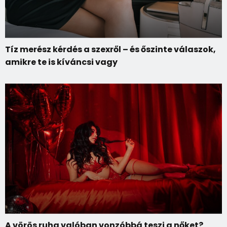
Tíz merész kérdés a szexről – és őszinte válaszok,
amikre te is kíváncsi vagy
A vörös ruha valóban vonzóbbá teszi a nőket?