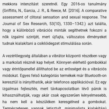
mekkora intenzitást szeretnél. Egy 2016-os tanulmány
(Griffitts, N., Garcia, J. R., & Reece, M. [2016]. A comparative
assessment of clitoral sensation and sexual response. The
Journal of Sex Research, 53(10), 1330–1342.) azt találta,
hogy a különböző vibrációs minták segíthetnek fokozni a
nők izgalmi szintjét, mert újfajta, változatos élményeket
tudnak kialakítani a csiklóidegzet stimulálása során.
A vezérlőegység általában a vibrátor központi részében vagy
a markolati résznél kap helyet. Könnyen elérhető gombokkal
vagy érintőpanellel állíthatod be az erősséget és a vibrációs
módokat. Egyes felső kategóriás termékek már Bluetooth-on
keresztül is irányíthatók, akár telefonos applikációval. Ez egy
izgalmas fejlesztés, mert távkapcsolatban lévő párok is
kihasználhatják, vagy akár csak egyszerűen kényelmesebb,
ha nem kell a készüléken keresgélned a gombokat.
Természetesen vannak letisztult, minimalista kialakítású