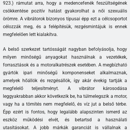
923.) rámutat arra, hogy a medencefenék feszültségének
csökkentése pozitív hatást gyakorolhat a női szexuális
örömre. A vibrátorok bizonyos típusai épp ezt a célcsoportot
célozzák meg, és a felépítésük, rezgésmintájuk is ennek
megfelelően lett kialakítva.
A belső szerkezet tartósságát nagyban befolyásolja, hogy
milyen minőségű anyagokat használnak a vezetékek,
forrasztások és a motoralkatrészek esetében. A megbízható
gyártók ipari minőségű komponenseket alkalmaznak,
amelyek hőállók és rezgésállók, így akár évekig tartják a
megfelelő teljesítményt. A vibrátor károsodása
leggyakrabban akkor következik be, ha túlmelegszik a motor,
vagy ha a tömítés nem megfelelő, és víz jut a belső térbe.
Épp ezért is fontos, hogy legalább alapszinten ismerd az
eszköz működési elvét, és betartsd a használati
utasításokat. A jobb márkák garanciát is vállalnak a