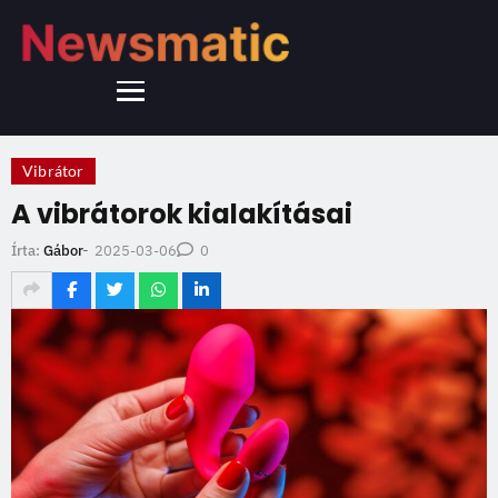
Vibrátor
A vibrátorok kialakításai
2025-03-06
Írta:
Gábor
-
0