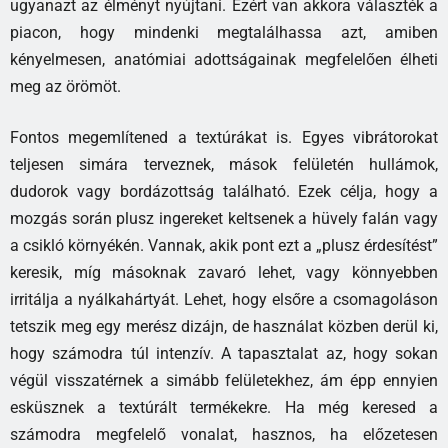
ugyanazt az élményt nyújtani. Ezért van akkora választék a
piacon, hogy mindenki megtalálhassa azt, amiben
kényelmesen, anatómiai adottságainak megfelelően élheti
meg az örömöt.
Fontos megemlítened a textúrákat is. Egyes vibrátorokat
teljesen simára terveznek, mások felületén hullámok,
dudorok vagy bordázottság található. Ezek célja, hogy a
mozgás során plusz ingereket keltsenek a hüvely falán vagy
a csikló környékén. Vannak, akik pont ezt a „plusz érdesítést”
keresik, míg másoknak zavaró lehet, vagy könnyebben
irritálja a nyálkahártyát. Lehet, hogy elsőre a csomagoláson
tetszik meg egy merész dizájn, de használat közben derül ki,
hogy számodra túl intenzív. A tapasztalat az, hogy sokan
végül visszatérnek a simább felületekhez, ám épp ennyien
esküsznek a textúrált termékekre. Ha még keresed a
számodra megfelelő vonalat, hasznos, ha előzetesen