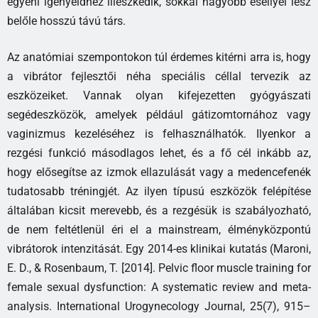
egyéni igényeidhez illeszkedik, sokkal nagyobb eséllyel lesz
belőle hosszú távú társ.
Az anatómiai szempontokon túl érdemes kitérni arra is, hogy
a vibrátor fejlesztői néha speciális céllal tervezik az
eszközeiket. Vannak olyan kifejezetten gyógyászati
segédeszközök, amelyek például gátizomtornához vagy
vaginizmus kezeléséhez is felhasználhatók. Ilyenkor a
rezgési funkció másodlagos lehet, és a fő cél inkább az,
hogy elősegítse az izmok ellazulását vagy a medencefenék
tudatosabb tréningjét. Az ilyen típusú eszközök felépítése
általában kicsit merevebb, és a rezgésük is szabályozható,
de nem feltétlenül éri el a mainstream, élményközpontú
vibrátorok intenzitását. Egy 2014-es klinikai kutatás (Maroni,
E. D., & Rosenbaum, T. [2014]. Pelvic floor muscle training for
female sexual dysfunction: A systematic review and meta-
analysis. International Urogynecology Journal, 25(7), 915–