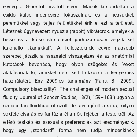
elvileg a G-pontot hivatott elérni. Mások kimondottan a
csikló külső ingerlésére fókuszálnak, és a hegyükkel,
peremükkel vagy teljes felületükkel érik el ezt a területet.
Léteznek úgynevezett nyuszis (rabbit) vibrátorok, amelyek a
belső és a külső stimulációt párhuzamosan végzik két
különálló „karjukkal”. A fejlesztőknek egyre nagyobb
szerepet játszik a használói visszajelzés és az anatómiai
kutatások bevonása, hogy olyan szögeket és íveket
alakítsanak ki, amikkel nem kell trükközni a kényelmes
használatért. Egy 2009-es tanulmány (Fahs, B. [2009].
Compulsory bisexuality?: The challenges of modern sexual
fluidity. Journal of Gender Studies, 18(2), 159–168.) ugyan a
szexualitás fluiditásáról szólt, de rávilágított arra is, milyen
sokféle elvárás és fantázia él a nők fejében a testeikről. Az
eltérő testkép és szexuális preferenciák azt eredményezik,
hogy egy „standard” forma nem tudja mindenkinek