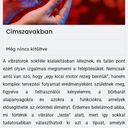
Címszavakban
Még nincs kitöltve
A vibrátorok sokféle kialakításban léteznek, és talán pont
ezért olyan izgalmas megismerni a felépítésüket. Nemcsak
arról van szó, hogy „egy kicsi motor rezeg bennük”, hanem
komplex tervezési folyamat eredményeként születnek meg,
figyelve a felhasználói kényelemre, a bőrbarát
alapanyagokra és azokra a funkciókra, amelyek
elősegíthetik az örömteli élményt. Érdemes belelátnod abba,
mi történik a vibrátor „teste” alatt, mert így sokkal
tudatosabban választhatod ki azt a típust, amelyik