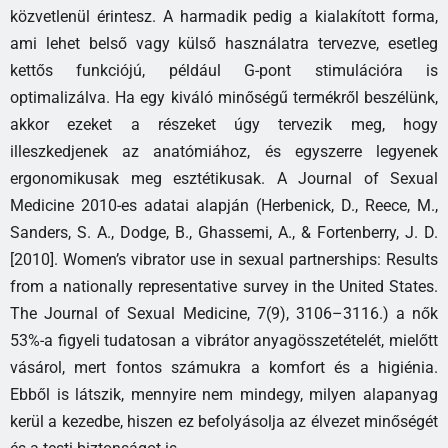
közvetlenül érintesz. A harmadik pedig a kialakított forma,
ami lehet belső vagy külső használatra tervezve, esetleg
kettős funkciójú, például G-pont stimulációra is
optimalizálva. Ha egy kiváló minőségű termékről beszélünk,
akkor ezeket a részeket úgy tervezik meg, hogy
illeszkedjenek az anatómiához, és egyszerre legyenek
ergonomikusak meg esztétikusak. A Journal of Sexual
Medicine 2010-es adatai alapján (Herbenick, D., Reece, M.,
Sanders, S. A., Dodge, B., Ghassemi, A., & Fortenberry, J. D.
[2010]. Women’s vibrator use in sexual partnerships: Results
from a nationally representative survey in the United States.
The Journal of Sexual Medicine, 7(9), 3106–3116.) a nők
53%-a figyeli tudatosan a vibrátor anyagösszetételét, mielőtt
vásárol, mert fontos számukra a komfort és a higiénia.
Ebből is látszik, mennyire nem mindegy, milyen alapanyag
kerül a kezedbe, hiszen ez befolyásolja az élvezet minőségét