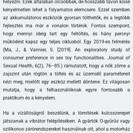
helyezni. Ezek általában olcsóbbak, de hosszabb távon kissé
kényelmetlen lehet a folyamatos elemcsere. Ezzel szemben
az akkumulátoros eszközök gyorsan tölthetők, és a legtöbb
fejlesztés ma már e vonalon történik. Fontos szempont,
hogy mennyi ideig tart egy feltöltés, és hány percnyi
működést kapsz egy teljes ciklusból. Egy 2019-es felmérés
(Ma, J., & Vannier, S. [2019]. An exploratory study of
consumer preference in sex toy functionalities. Journal of
Sexual Health, 6(2), 76–85.) rámutatott, hogy a nők zöme a
zajszint után rögtön a töltés és az üzemidő paramétereit
nézi meg, mielőtt egy eszköz mellett döntene. Ez világosan
mutatja, hogy a felhasználóknak egyre fontosabb a
praktikum és a kényelem.
Ha a vízállóságról beszélünk, a tömítések kulcsszerepet
játszanak a vibrátor felépítésében. A gyártók O-gyűrűs vagy
szilikonos zárórendszereket használnak ott, ahol a motorház