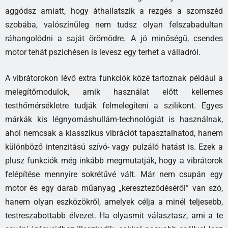
aggódsz amiatt, hogy áthallatszik a rezgés a szomszéd
szobába, valószínűleg nem tudsz olyan felszabadultan
ráhangolódni a saját örömödre. A jó minőségű, csendes
motor tehát pszichésen is levesz egy terhet a válladról.
A vibrátorokon lévő extra funkciók közé tartoznak például a
melegítőmodulok, amik használat előtt kellemes
testhőmérsékletre tudják felmelegíteni a szilikont. Egyes
márkák kis légnyomáshullám-technológiát is használnak,
ahol nemcsak a klasszikus vibrációt tapasztalhatod, hanem
különböző intenzitású szívó- vagy pulzáló hatást is. Ezek a
plusz funkciók még inkább megmutatják, hogy a vibrátorok
felépítése mennyire sokrétűvé vált. Már nem csupán egy
motor és egy darab műanyag „kereszteződéséről” van szó,
hanem olyan eszközökről, amelyek célja a minél teljesebb,
testreszabottabb élvezet. Ha olyasmit választasz, ami a te