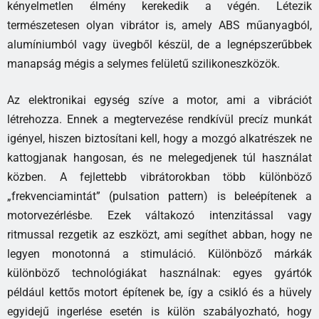
kényelmetlen élmény kerekedik a végén. Létezik
természetesen olyan vibrátor is, amely ABS műanyagból,
alumíniumból vagy üvegből készül, de a legnépszerűbbek
manapság mégis a selymes felületű szilikoneszközök.
Az elektronikai egység szíve a motor, ami a vibrációt
létrehozza. Ennek a megtervezése rendkívül precíz munkát
igényel, hiszen biztosítani kell, hogy a mozgó alkatrészek ne
kattogjanak hangosan, és ne melegedjenek túl használat
közben. A fejlettebb vibrátorokban több különböző
„frekvenciamintát” (pulsation pattern) is beleépítenek a
motorvezérlésbe. Ezek váltakozó intenzitással vagy
ritmussal rezgetik az eszközt, ami segíthet abban, hogy ne
legyen monotonná a stimuláció. Különböző márkák
különböző technológiákat használnak: egyes gyártók
például kettős motort építenek be, így a csikló és a hüvely
egyidejű ingerlése esetén is külön szabályozható, hogy