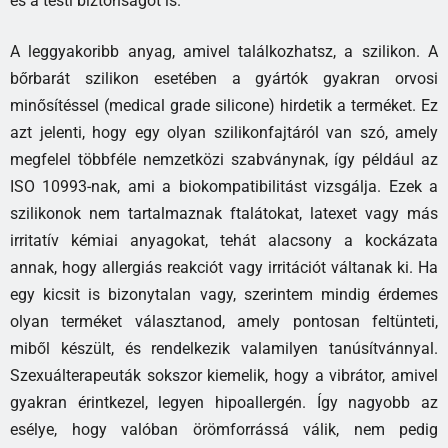
és a testi biztonságot is.
A leggyakoribb anyag, amivel találkozhatsz, a szilikon. A
bőrbarát szilikon esetében a gyártók gyakran orvosi
minősítéssel (medical grade silicone) hirdetik a terméket. Ez
azt jelenti, hogy egy olyan szilikonfajtáról van szó, amely
megfelel többféle nemzetközi szabványnak, így például az
ISO 10993-nak, ami a biokompatibilitást vizsgálja. Ezek a
szilikonok nem tartalmaznak ftalátokat, latexet vagy más
irritatív kémiai anyagokat, tehát alacsony a kockázata
annak, hogy allergiás reakciót vagy irritációt váltanak ki. Ha
egy kicsit is bizonytalan vagy, szerintem mindig érdemes
olyan terméket választanod, amely pontosan feltünteti,
miből készült, és rendelkezik valamilyen tanúsítvánnyal.
Szexuálterapeuták sokszor kiemelik, hogy a vibrátor, amivel
gyakran érintkezel, legyen hipoallergén. Így nagyobb az
esélye, hogy valóban örömforrássá válik, nem pedig