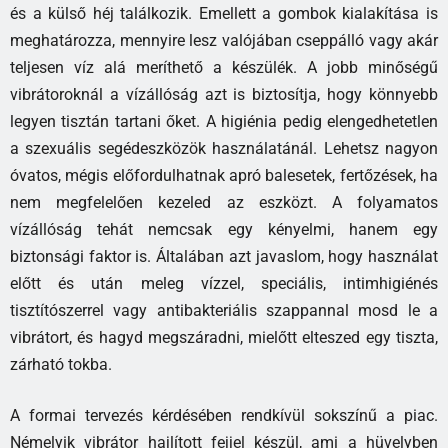
és a külső héj találkozik. Emellett a gombok kialakítása is
meghatározza, mennyire lesz valójában cseppálló vagy akár
teljesen víz alá meríthető a készülék. A jobb minőségű
vibrátoroknál a vízállóság azt is biztosítja, hogy könnyebb
legyen tisztán tartani őket. A higiénia pedig elengedhetetlen
a szexuális segédeszközök használatánál. Lehetsz nagyon
óvatos, mégis előfordulhatnak apró balesetek, fertőzések, ha
nem megfelelően kezeled az eszközt. A folyamatos
vízállóság tehát nemcsak egy kényelmi, hanem egy
biztonsági faktor is. Általában azt javaslom, hogy használat
előtt és után meleg vízzel, speciális, intimhigiénés
tisztítószerrel vagy antibakteriális szappannal mosd le a
vibrátort, és hagyd megszáradni, mielőtt elteszed egy tiszta,
zárható tokba.
A formai tervezés kérdésében rendkívül sokszínű a piac.
Némelyik vibrátor hajlított fejjel készül, ami a hüvelyben