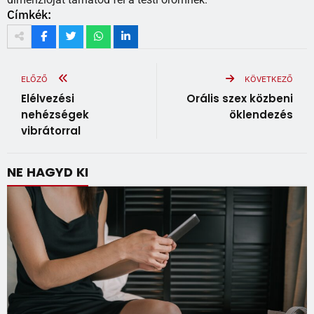
Címkék:
ELŐZŐ
KÖVETKEZŐ
Elélvezési
Orális szex közbeni
nehézségek
öklendezés
vibrátorral
NE HAGYD KI