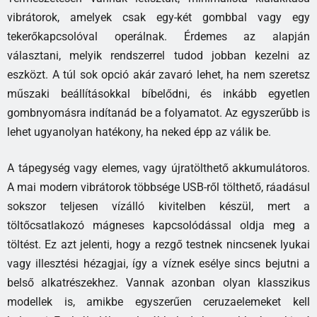
vibrátorok, amelyek csak egy-két gombbal vagy egy
tekerőkapcsolóval operálnak. Érdemes az alapján
választani, melyik rendszerrel tudod jobban kezelni az
eszközt. A túl sok opció akár zavaró lehet, ha nem szeretsz
műszaki beállításokkal bíbelődni, és inkább egyetlen
gombnyomásra indítanád be a folyamatot. Az egyszerűbb is
lehet ugyanolyan hatékony, ha neked épp az válik be.
A tápegység vagy elemes, vagy újratölthető akkumulátoros.
A mai modern vibrátorok többsége USB-ről tölthető, ráadásul
sokszor teljesen vízálló kivitelben készül, mert a
töltőcsatlakozó mágneses kapcsolódással oldja meg a
töltést. Ez azt jelenti, hogy a rezgő testnek nincsenek lyukai
vagy illesztési hézagjai, így a víznek esélye sincs bejutni a
belső alkatrészekhez. Vannak azonban olyan klasszikus
modellek is, amikbe egyszerűen ceruzaelemeket kell