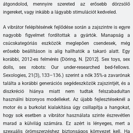
átgondolod, mennyire szereted az erősebb dörzsölő
ingereket, vagy inkább a lágyabb stimulációt kedveled.
A vibrátor felépítésének fejlődése során a zajszintre is egyre
nagyobb figyelmet fordítottak a gyártók. Manapság a
csúcskategóriás eszközök meglepően csendesek, még
erősebb beállításon is alig hallhatók a takaró alatt. Egy
korábbi, 2012-es felmérés (Döring, N. [2012]. Sex toys, sex
dolls, sex robots: Our under-researched bed-fellows.
Sexologies, 21(3), 133–136.) szerint a nők 35%-a zavarónak
találta a korábbi generációs segédeszközök zajszintjét, és a
diszkréció hiánya miatt nem tudtak felszabadultan
használni bizonyos modelleket. Az újabb fejlesztéseknél a
motor és a burkolat kialakítása úgy csillapítja a hangokat,
hogy sok esetben a vibrátor használata szinte észrevétlen
marad a külvilág számára. Ez azért is lényeges, mert a
szexuális örömszerzéshez biztonságos környezet kell. Ha