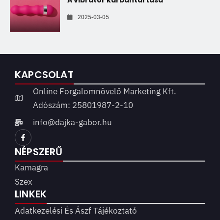
A vibrátor karbantartása
2025-03-05
KAPCSOLAT
Online Forgalomnövelő Marketing Kft.
Adószám: 25801987-2-10
info@dajka-gabor.hu
NÉPSZERŰ
Kamagra
Szex
LINKEK
Adatkezelési És Ászf Tájékoztató