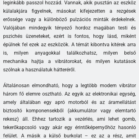
leginkább passzol hozzád. Vannak, akik pusztán az eszköz
külalakjára figyelnek, másokat kifejezetten a rezgések
erőssége vagy a különböző pulzációs minták érdekelnek.
Valójában mindegyik tényező hordoz magában testi és
pszichés üzeneteket, ezért is fontos, hogy lásd, miként
épülnek fel ezek az eszközök. A témát kibontva kitérek arra
is, milyen anyagokkal találkozhatsz, milyen belső
mechanika hajtja a vibrátorokat, és milyen kutatások
szólnak a használatuk hátteréről.
Általánosan elmondható, hogy a legtöbb modern vibrátor
három fő elemre osztható. Az egyik az elektronikai egység,
amely általában egy apró motorból és az áramellátást
biztosító komponensekből (akkumulátor vagy elemtartó
rekesz) áll. Ehhez tartozik a vezérlés, ami lehet gomb,
tekerőkapcsoló vagy akár egy érintőképernyőhöz hasonló
felület. A másik a külső burkolat – ez az a rész, amit