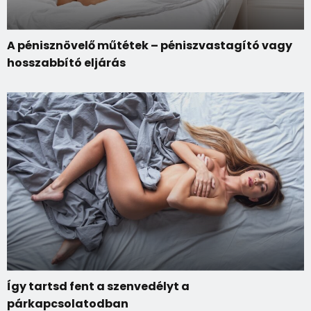
A pénisznövelő műtétek – péniszvastagító vagy
hosszabbító eljárás
Így tartsd fent a szenvedélyt a
párkapcsolatodban