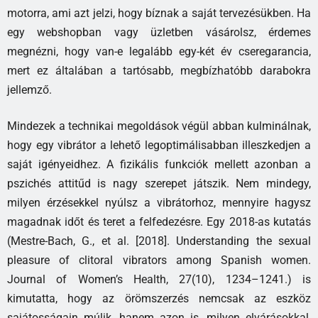
motorra, ami azt jelzi, hogy bíznak a saját tervezésükben. Ha
egy webshopban vagy üzletben vásárolsz, érdemes
megnézni, hogy van-e legalább egy-két év cseregarancia,
mert ez általában a tartósabb, megbízhatóbb darabokra
jellemző.
Mindezek a technikai megoldások végül abban kulminálnak,
hogy egy vibrátor a lehető legoptimálisabban illeszkedjen a
saját igényeidhez. A fizikális funkciók mellett azonban a
pszichés attitűd is nagy szerepet játszik. Nem mindegy,
milyen érzésekkel nyúlsz a vibrátorhoz, mennyire hagysz
magadnak időt és teret a felfedezésre. Egy 2018-as kutatás
(Mestre-Bach, G., et al. [2018]. Understanding the sexual
pleasure of clitoral vibrators among Spanish women.
Journal of Women’s Health, 27(10), 1234–1241.) is
kimutatta, hogy az örömszerzés nemcsak az eszköz
sajátosságain múlik, hanem azon is, milyen elvárásokkal,