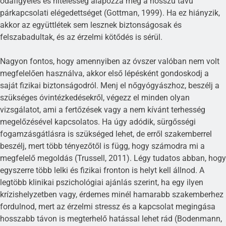
odafigyelés és hitelesség alapozza meg a hosszú távú
párkapcsolati elégedettséget (Gottman, 1999). Ha ez hiányzik,
akkor az együttlétek sem lesznek biztonságosak és
felszabadultak, és az érzelmi kötődés is sérül.
Nagyon fontos, hogy amennyiben az óvszer valóban nem volt
megfelelően használva, akkor első lépésként gondoskodj a
saját fizikai biztonságodról. Menj el nőgyógyászhoz, beszélj a
szükséges óvintézkedésekről, végezz el minden olyan
vizsgálatot, ami a fertőzések vagy a nem kívánt terhesség
megelőzésével kapcsolatos. Ha úgy adódik, sürgősségi
fogamzásgátlásra is szükséged lehet, de erről szakemberrel
beszélj, mert több tényezőtől is függ, hogy számodra mi a
megfelelő megoldás (Trussell, 2011). Légy tudatos abban, hogy
egyszerre több lelki és fizikai fronton is helyt kell állnod. A
legtöbb klinikai pszichológiai ajánlás szerint, ha egy ilyen
krízishelyzetben vagy, érdemes minél hamarabb szakemberhez
fordulnod, mert az érzelmi stressz és a kapcsolat megingása
hosszabb távon is megterhelő hatással lehet rád (Bodenmann,