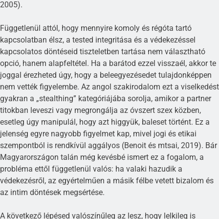
2005).
Függetlenül attól, hogy mennyire komoly és régóta tartó
kapcsolatban élsz, a tested integritása és a védekezéssel
kapcsolatos döntéseid tiszteletben tartása nem választható
opció, hanem alapfeltétel. Ha a barátod ezzel visszaél, akkor te
joggal érezheted úgy, hogy a beleegyezésedet tulajdonképpen
nem vették figyelembe. Az angol szakirodalom ezt a viselkedést
gyakran a „stealthing” kategóriájába sorolja, amikor a partner
titokban leveszi vagy megrongálja az óvszert szex közben,
esetleg úgy manipulál, hogy azt higgyük, baleset történt. Ez a
jelenség egyre nagyobb figyelmet kap, mivel jogi és etikai
szempontból is rendkívül aggályos (Benoit és mtsai, 2019). Bár
Magyarországon talán még kevésbé ismert ez a fogalom, a
probléma ettől függetlenül valós: ha valaki hazudik a
védekezésről, az egyértelműen a másik félbe vetett bizalom és
az intim döntések megsértése.
A következő lépésed valószínűleg az lesz, hogy lelkileg is