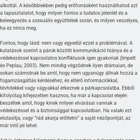
alkottál. A későbbiekben pedig erőforrásként használhatod azt
a tapasztalatot, hogy milyen fontos a tudatos jelenlét és a
beleegyezés a szexuális együttlétek során, és milyen veszélyes,
ha ez nincs meg.
Fontos, hogy lásd: nem vagy egyedül ezzel a problémával. A
kutatások szerint a párok közötti kommunikáció hiánya és a
védekezéssel kapcsolatos konfliktusok igen gyakoriak (Impett
és Peplau, 2003). Nem mindig végződnek ilyen drámaian, de
sokan számolnak be arról, hogy nem ugyanúgy állnak hozzá a
fogamzásgátlás kérdéséhez, és eltérő információkkal,
tévhitekkel vagy vágyakkal érkeznek a párkapcsolatba. Ebből
kifolyólag kifejezetten hasznos, ha már a kapcsolat elején
beszéltek arról, hogy kinek milyen elvárásai vannak a
védekezéssel és a biztonsággal kapcsolatban. Ha valaki ezt
elutasítja, vagy “rád akarja erőltetni” a saját nézőpontját, az
már intő jel lehet.