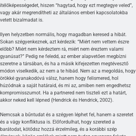
ítélőképességedet, hiszen “hagytad, hogy ezt megtegye veled”,
vagy akár megrendítheti az általános emberi kapcsolatokba
vetett bizalmadat is.
Ilyen helyzetben normális, hogy magadban keresed a hibát.
Sokan szégyenkeznek, azt kérdezik: “Miért nem vettem észre
előbb? Miért nem kérdeztem rá, miért nem éreztem valami
gyanúsat?” Pedig ne feledd, az ember alapvetően megbízni
szeretne a társában, és ha a másik kifejezetten megtévesztő
módon viselkedik, az nem a te hibád. Nem az a megoldás, hogy
örökké gyanakodóvá válsz, hanem hogy felismered, hol
húzódnak a saját határaid, és mi az, amiben nem engedhetsz
kompromisszumot. Ha a partnered nem tiszteli ezt a határt,
akkor neked kell lépned (Hendrick és Hendrick, 2002).
Nemcsak a bűntudat és a szégyen léphet fel, hanem a szeretet
és a vágy konfliktusa is. Előfordulhat, hogy szereted a
barátodat, kötődsz hozzá érzelmileg, és a korábbi szép