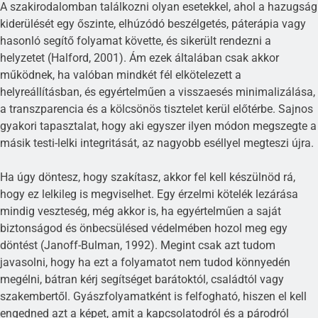
A szakirodalomban találkozni olyan esetekkel, ahol a hazugság
kiderülését egy őszinte, elhúzódó beszélgetés, páterápia vagy
hasonló segítő folyamat követte, és sikerült rendezni a
helyzetet (Halford, 2001). Ám ezek általában csak akkor
működnek, ha valóban mindkét fél elkötelezett a
helyreállításban, és egyértelműen a visszaesés minimalizálása,
a transzparencia és a kölcsönös tisztelet kerül előtérbe. Sajnos
gyakori tapasztalat, hogy aki egyszer ilyen módon megszegte a
másik testi-lelki integritását, az nagyobb eséllyel megteszi újra.
Ha úgy döntesz, hogy szakítasz, akkor fel kell készülnöd rá,
hogy ez lelkileg is megviselhet. Egy érzelmi kötelék lezárása
mindig veszteség, még akkor is, ha egyértelműen a saját
biztonságod és önbecsülésed védelmében hozol meg egy
döntést (Janoff-Bulman, 1992). Megint csak azt tudom
javasolni, hogy ha ezt a folyamatot nem tudod könnyedén
megélni, bátran kérj segítséget barátoktól, családtól vagy
szakembertől. Gyászfolyamatként is felfogható, hiszen el kell
engedned azt a képet, amit a kapcsolatodról és a párodról