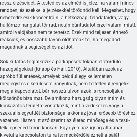
rossz érzéseidet. A tested és az elméd is jelez, ha valami nincs
rendben, és ezekkel a jelzésekkel törődnöd kell. Megeshet, hogy
nehezedre esik koncentrálni a hétköznapi feladataidra, vagy
hullámzó hangulat tör rád, netán bűntudatot érzel valami miatt,
amiről valójában nem te tehetsz. Ezek mind teljesen érthető
reakciók, és hosszabb távon oldhatóak fel, ha megadod
magadnak a segítséget és az időt.
Sok kutatás foglalkozik a párkapcsolatokban előforduló
hazugságokkal (Knapp és Hall, 2010). Általában azok az
apróbb füllentések, amelyek például egy kellemetlen
megjegyzés elkerülésére irányulnak, nem feltétlenül rengetik
meg a kapcsolatot, bár hosszú távon azok is roncsolják a
kölcsönös bizalmat. De amikor a hazugság olyan intim és
kockázatos területre vonatkozik, mint a védekezés vagy a
szexuális együttlét biztonsága, akkor az jóval erősebb töréshez
vezethet. Hiszen itt szó szerint az életed minősége és a testi-
lelki épséged forog kockán. Egy ilyen hazugság általában
kivetül a kapcsolaton túlra is: megkérdőjelezheti a saját