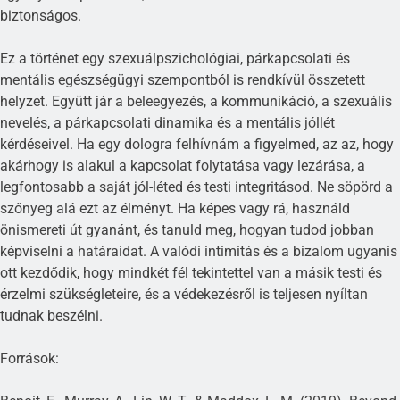
biztonságos.
Ez a történet egy szexuálpszichológiai, párkapcsolati és
mentális egészségügyi szempontból is rendkívül összetett
helyzet. Együtt jár a beleegyezés, a kommunikáció, a szexuális
nevelés, a párkapcsolati dinamika és a mentális jóllét
kérdéseivel. Ha egy dologra felhívnám a figyelmed, az az, hogy
akárhogy is alakul a kapcsolat folytatása vagy lezárása, a
legfontosabb a saját jól-léted és testi integritásod. Ne söpörd a
szőnyeg alá ezt az élményt. Ha képes vagy rá, használd
önismereti út gyanánt, és tanuld meg, hogyan tudod jobban
képviselni a határaidat. A valódi intimitás és a bizalom ugyanis
ott kezdődik, hogy mindkét fél tekintettel van a másik testi és
érzelmi szükségleteire, és a védekezésről is teljesen nyíltan
tudnak beszélni.
Források: