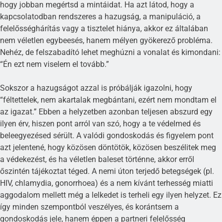
hogy jobban megértsd a mintáidat. Ha azt látod, hogy a
kapcsolatodban rendszeres a hazugság, a manipuláció, a
felelősséghárítás vagy a tisztelet hiánya, akkor ez általában
nem véletlen egybeesés, hanem mélyen gyökerező probléma.
Nehéz, de felszabadító lehet meghúzni a vonalat és kimondani:
“Én ezt nem viselem el tovább.”
Sokszor a hazugságot azzal is próbálják igazolni, hogy
“féltettelek, nem akartalak megbántani, ezért nem mondtam el
az igazat.” Ebben a helyzetben azonban teljesen abszurd egy
ilyen érv, hiszen pont arról van szó, hogy a te védelmed és
beleegyezésed sérült. A valódi gondoskodás és figyelem pont
azt jelentené, hogy közösen döntötök, közösen beszélitek meg
a védekezést, és ha véletlen baleset történne, akkor erről
őszintén tájékoztat téged. A nemi úton terjedő betegségek (pl.
HIV, chlamydia, gonorrhoea) és a nem kívánt terhesség miatti
aggodalom mellett még a lelkedet is terheli egy ilyen helyzet. Ez
így minden szempontból veszélyes, és korántsem a
gondoskodás jele, hanem éppen a partneri felelősség