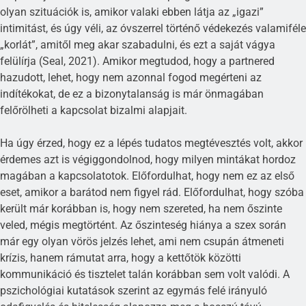
olyan szituációk is, amikor valaki ebben látja az „igazi”
intimitást, és úgy véli, az óvszerrel történő védekezés valamiféle
„korlát”, amitől meg akar szabadulni, és ezt a saját vágya
felülírja (Seal, 2021). Amikor megtudod, hogy a partnered
hazudott, lehet, hogy nem azonnal fogod megérteni az
indítékokat, de ez a bizonytalanság is már önmagában
felőrölheti a kapcsolat bizalmi alapjait.
Ha úgy érzed, hogy ez a lépés tudatos megtévesztés volt, akkor
érdemes azt is végiggondolnod, hogy milyen mintákat hordoz
magában a kapcsolatotok. Előfordulhat, hogy nem ez az első
eset, amikor a barátod nem figyel rád. Előfordulhat, hogy szóba
került már korábban is, hogy nem szereted, ha nem őszinte
veled, mégis megtörtént. Az őszinteség hiánya a szex során
már egy olyan vörös jelzés lehet, ami nem csupán átmeneti
krízis, hanem rámutat arra, hogy a kettőtök közötti
kommunikáció és tisztelet talán korábban sem volt valódi. A
pszichológiai kutatások szerint az egymás felé irányuló