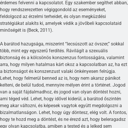
érdemes felvenni a kapcsolatot. Egy szakember segíthet abban,
hogy rendszerezetten végiggondold az eseményeket,
feldolgozd az érzelmi terheidet, és olyan megküzdési
stratégiákat alakíts ki, amelyek védik a jövőbeli kapcsolataid
minőségét is (Beck, 2011).
A barátod hazugsága, miszerint “lecsúszott az óvszer,” sokkal
több, mint egy egyszerű ferdítés. Rávilágít a szexuális
biztonság és a kölcsönös konszenzus fontosságára, valamint
arra, hogy milyen hatalmas kárt okoz a kapcsolatban az, ha ezt
a biztonságot és konszenzust valaki önkényesen felrúgja.
Lehet, hogy felmerül benned az is, hogy nem akarsz pánikot
kelteni, de belül tudod, mennyire mélyen érint a történet. Jogod
van a saját fájdalmadhoz, és jogod van olyan döntést hozni,
ami téged véd. Lehet, hogy idővel kiderül, a barátod őszintén
meg akar változni, és képesek vagytok együtt megdolgozni a
bizalmatlanságon. Lehet, hogy úgy döntesz, elég volt. A fontos,
hogy te hozd meg a döntést, és ne érezd azt, hogy beleragadsz
egy olyan kapcsolatba, amiben a tested és a lelked sem