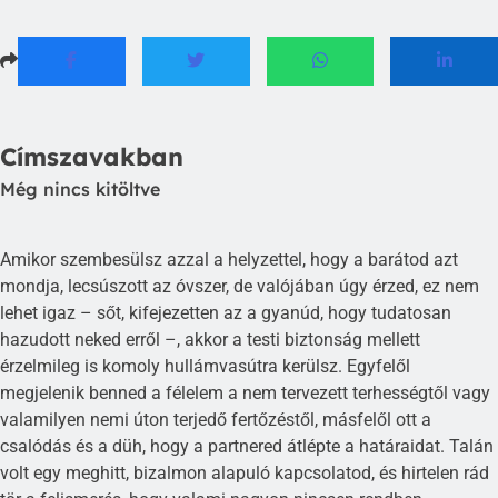
Címszavakban
Még nincs kitöltve
Amikor szembesülsz azzal a helyzettel, hogy a barátod azt
mondja, lecsúszott az óvszer, de valójában úgy érzed, ez nem
lehet igaz – sőt, kifejezetten az a gyanúd, hogy tudatosan
hazudott neked erről –, akkor a testi biztonság mellett
érzelmileg is komoly hullámvasútra kerülsz. Egyfelől
megjelenik benned a félelem a nem tervezett terhességtől vagy
valamilyen nemi úton terjedő fertőzéstől, másfelől ott a
csalódás és a düh, hogy a partnered átlépte a határaidat. Talán
volt egy meghitt, bizalmon alapuló kapcsolatod, és hirtelen rád