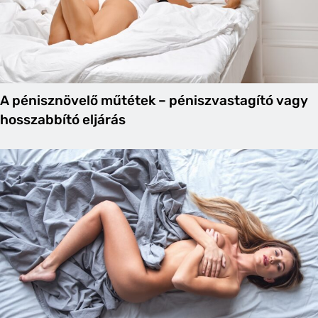
A pénisznövelő műtétek – péniszvastagító vagy
hosszabbító eljárás