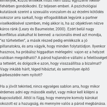
élmények, közös emlékek miatt nem tudsz egyszerre fekete-
fehérben gondolkodni. Ez teljesen emberi. A pszichológiai
kutatások szerint a szexuális vonzalom és az érzelmi kötődés
sokszor arra sarkall, hogy elfogadóbbak legyünk a partner
viselkedésével szemben, még akkor is, ha az objektíven nézve
káros ránk (Leary és Baumeister, 2000). Ezért belül nagy
konfliktus alakulhat ki benned: a racionális éned azt mondja,
“ez tűrhetetlen”, a másik részed pedig emlékszik a jó
pillanatokra, és arra vágyik, hogy minden folytatódjon. Ilyenkor
hasznos, ha próbálsz higgadtan mérlegelni: vajon ez a helyzet
valóban megoldható? A párod hajlandó-e vállalni a felelősséget
a tetteiért, és dolgozik-e azon, hogy visszaállítsa a bizalmat?
Vagy inkább hárít, téged hibáztat, és semmilyen építő
párbeszédre nem nyitott?
Ha a jövőt tekinted, nincs egységes sablon arra, hogy mikor
érdemes adni egy második esélyt, vagy mikor kell kilépni a
kapcsolatból. Attól is függ, hogy mennyire komoly károkat
okozott ez a hazugság, és mennyire valós a párod megbánása.