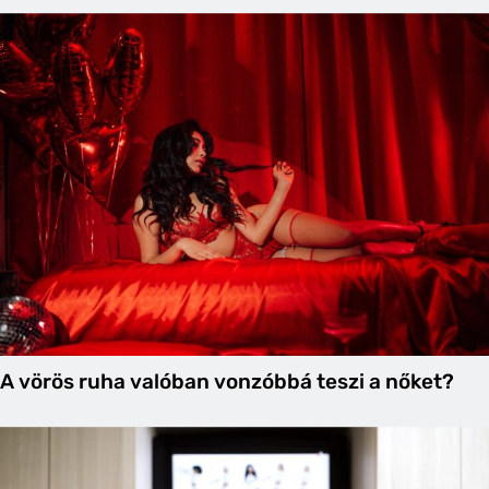
A vörös ruha valóban vonzóbbá teszi a nőket?