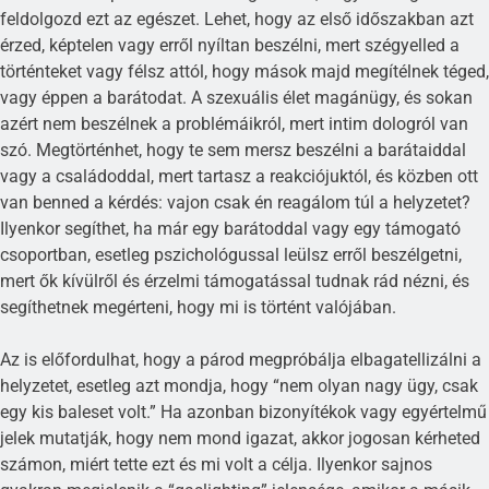
feldolgozd ezt az egészet. Lehet, hogy az első időszakban azt
érzed, képtelen vagy erről nyíltan beszélni, mert szégyelled a
történteket vagy félsz attól, hogy mások majd megítélnek téged,
vagy éppen a barátodat. A szexuális élet magánügy, és sokan
azért nem beszélnek a problémáikról, mert intim dologról van
szó. Megtörténhet, hogy te sem mersz beszélni a barátaiddal
vagy a családoddal, mert tartasz a reakciójuktól, és közben ott
van benned a kérdés: vajon csak én reagálom túl a helyzetet?
Ilyenkor segíthet, ha már egy barátoddal vagy egy támogató
csoportban, esetleg pszichológussal leülsz erről beszélgetni,
mert ők kívülről és érzelmi támogatással tudnak rád nézni, és
segíthetnek megérteni, hogy mi is történt valójában.
Az is előfordulhat, hogy a párod megpróbálja elbagatellizálni a
helyzetet, esetleg azt mondja, hogy “nem olyan nagy ügy, csak
egy kis baleset volt.” Ha azonban bizonyítékok vagy egyértelmű
jelek mutatják, hogy nem mond igazat, akkor jogosan kérheted
számon, miért tette ezt és mi volt a célja. Ilyenkor sajnos