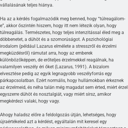
vállalásának teljes hiánya.
Ha az a kérdés fogalmazódik meg benned, hogy “túlreagálom-
e”, akkor őszintén hiszem, hogy itt nem létezik olyan, hogy
túlreagálás. Természetes, hogy teljes intenzitással éled meg a
döbbenetet, a dühöt és a szomorúságot. A pszichológiai
irodalom (például Lazarus elmélete a stresszről és érzelmi
megküzdésről) rámutat arra, hogy az emberek
különbözőképpen, de erőteljes érzelmekkel reagálnak, ha
valamilyen veszély éri őket (Lazarus, 1991). A bizalom
elvesztése pedig az egyik legnagyobb veszélyforrás egy
párkapcsolatban. Ezért normális, hogy hullámokban érkeznek
az érzelmeid, és néha talán még magadat sem érted, miért érzel
egyszerre dühöt és nosztalgiát, vagy miért sírsz, amikor
megkérdezi valaki, hogy vagy.
Ahogy haladsz előre a feldolgozás útján, lehetséges, hogy
újraértékeled azt a kérdést, egyáltalán mit keresel egy