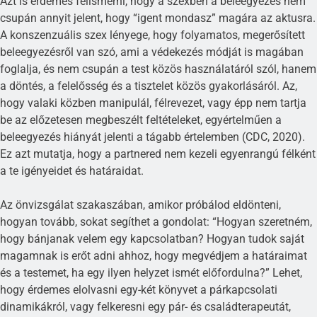
Azt is érdemes felismerni, hogy a szexben a beleegyezés nem
csupán annyit jelent, hogy “igent mondasz” magára az aktusra.
A konszenzuális szex lényege, hogy folyamatos, megerősített
beleegyezésről van szó, ami a védekezés módját is magában
foglalja, és nem csupán a test közös használatáról szól, hanem
a döntés, a felelősség és a tisztelet közös gyakorlásáról. Az,
hogy valaki közben manipulál, félrevezet, vagy épp nem tartja
be az előzetesen megbeszélt feltételeket, egyértelműen a
beleegyezés hiányát jelenti a tágabb értelemben (CDC, 2020).
Ez azt mutatja, hogy a partnered nem kezeli egyenrangú félként
a te igényeidet és határaidat.
Az önvizsgálat szakaszában, amikor próbálod eldönteni,
hogyan tovább, sokat segíthet a gondolat: “Hogyan szeretném,
hogy bánjanak velem egy kapcsolatban? Hogyan tudok saját
magamnak is erőt adni ahhoz, hogy megvédjem a határaimat
és a testemet, ha egy ilyen helyzet ismét előfordulna?” Lehet,
hogy érdemes elolvasni egy-két könyvet a párkapcsolati
dinamikákról, vagy felkeresni egy pár- és családterapeutát,