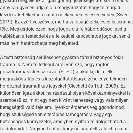
gyakran megjelenik a “gaslighting” jelensége, amikor a másik
annyira ügyesen adja elő a magyarázatát, hogy te magad
kezdesz kételkedni a saját emlékeidben és érzéseidben (Sweet,
2019). Ez azért veszélyes, mert a valóságérzékelésed is sérülhet
tőle. Megkérdőjelezed, hogy jogos-e a felháborodásod, pedig
valójában a testeddel és a lelkeddel kapcsolatos jogokat senki
más nem határozhatja meg helyetted.
A testi biztonság sérüléséhez gyakran társul bizonyos fokú
trauma is. Nem feltétlenül arról van szó, hogy rögtön
poszttraumás stressz zavar (PTSD) alakul ki, de a lelki
megrázkódtatás és a kiszolgáltatottság érzése egyértelműen
hordozhat traumatikus jegyeket (Cicchetti és Toth, 2009). Ez
különösen igaz akkor, ha ráadásul olyan következményekkel is
szembesülsz, mint egy nem kívánt terhesség vagy valamilyen
betegségtől való félelem. Ilyenkor érdemes végiggondolnod,
hogy szükséged van-e terápiás támogatásra vagy egy
biztonságos környezetre, amelyben nyíltan feldolgozhatod a
fájdalmaidat. Nagyon fontos, hogy ne bagatellizáld el a saját