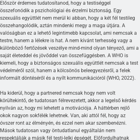
Először érdemes tudatosítanod, hogy a testiséggel
összefonódik a pszichológiai és érzelmi biztonság. Egy
szexuális együttlét nem merül ki abban, hogy a két fél testileg
összehangolódik, aztán mindenki megy a maga útjára. A
valóságban ez a lehető legintimebb kapcsolat, ami nemcsak a
testre, hanem a lélekre is hat. A nem kívánt terhesség vagy a
különböző fertőzések veszélye mind-mind olyan tényező, ami a
saját életeddel és jövőddel van összefüggésben. A WHO is
kiemeli, hogy a biztonságos szexuális együttlét nemcsak a test
védelméről szól, hanem a kölcsönös beleegyezésről, a felek
informált döntéséről és a nyílt kommunikációról (WHO, 2022).
Ha kiderül, hogy a partnered nemcsak hogy nem volt
körültekintő, de tudatosan félrevezetett, akkor a legelső kérdés
nyilván az, hogy mi lehetett a motivációja. A háttérben rejlő
okok nagyon sokfélék lehetnek. Van, aki attól fél, hogy az
óvszer ront az élményén, és ezzel nem akar szembenézni.
Mások tudatosan vagy öntudatlanul egyáltalán nem
respektálják a másik fél testi-lelki épségét. Előfordulhatnak