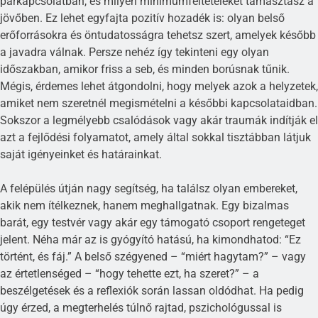
párkapcsolatban, és milyen minimumfeltételeket támasztasz a
jövőben. Ez lehet egyfajta pozitív hozadék is: olyan belső
erőforrásokra és öntudatosságra tehetsz szert, amelyek később
a javadra válnak. Persze nehéz így tekinteni egy olyan
időszakban, amikor friss a seb, és minden borúsnak tűnik.
Mégis, érdemes lehet átgondolni, hogy melyek azok a helyzetek,
amiket nem szeretnél megismételni a későbbi kapcsolataidban.
Sokszor a legmélyebb csalódások vagy akár traumák indítják el
azt a fejlődési folyamatot, amely által sokkal tisztábban látjuk
saját igényeinket és határainkat.
A felépülés útján nagy segítség, ha találsz olyan embereket,
akik nem ítélkeznek, hanem meghallgatnak. Egy bizalmas
barát, egy testvér vagy akár egy támogató csoport rengeteget
jelent. Néha már az is gyógyító hatású, ha kimondhatod: “Ez
történt, és fáj.” A belső szégyened – “miért hagytam?” – vagy
az értetlenséged – “hogy tehette ezt, ha szeret?” – a
beszélgetések és a reflexiók során lassan oldódhat. Ha pedig
úgy érzed, a megterhelés túlnő rajtad, pszichológussal is