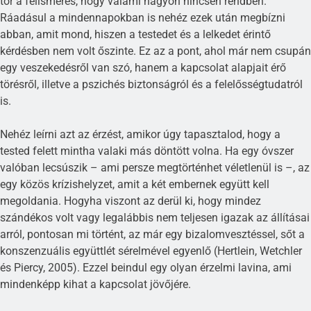
tör a felismerés, hogy valami nagyon nincsen rendben.
Ráadásul a mindennapokban is nehéz ezek után megbízni
abban, amit mond, hiszen a testedet és a lelkedet érintő
kérdésben nem volt őszinte. Ez az a pont, ahol már nem csupán
egy veszekedésről van szó, hanem a kapcsolat alapjait érő
törésről, illetve a pszichés biztonságról és a felelősségtudatról
is.
Nehéz leírni azt az érzést, amikor úgy tapasztalod, hogy a
tested felett mintha valaki más döntött volna. Ha egy óvszer
valóban lecsúszik – ami persze megtörténhet véletlenül is –, az
egy közös krízishelyzet, amit a két embernek együtt kell
megoldania. Hogyha viszont az derül ki, hogy mindez
szándékos volt vagy legalábbis nem teljesen igazak az állításai
arról, pontosan mi történt, az már egy bizalomvesztéssel, sőt a
konszenzuális együttlét sérelmével egyenlő (Hertlein, Wetchler
és Piercy, 2005). Ezzel beindul egy olyan érzelmi lavina, ami
mindenképp kihat a kapcsolat jövőjére.